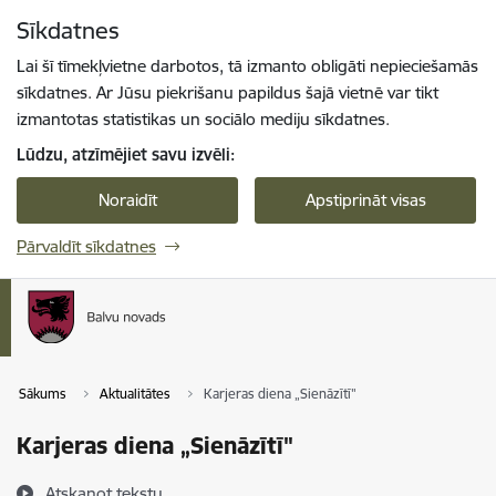
Pāriet uz lapas saturu
Sīkdatnes
Spied
lai meklētu
Enter
Lai šī tīmekļvietne darbotos, tā izmanto obligāti nepieciešamās
sīkdatnes. Ar Jūsu piekrišanu papildus šajā vietnē var tikt
izmantotas statistikas un sociālo mediju sīkdatnes.
Lūdzu, atzīmējiet savu izvēli:
Noraidīt
Apstiprināt visas
Pārvaldīt sīkdatnes
Sākums
Aktualitātes
Karjeras diena „Sienāzītī"
Karjeras diena „Sienāzītī"
Atskaņot tekstu