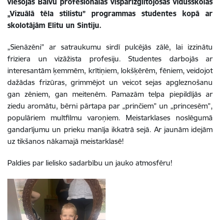
viesojās Balvu profesionālās vispārizglītojošās vidusskolas
„Vizuālā tēla stilistu” programmas studentes kopā ar
skolotājām Elitu un Sintiju.
„Sienāzēni” ar satraukumu sirdī pulcējās zālē, lai izzinātu
friziera un vizāžista profesiju. Studentes darbojās ar
interesantām ķemmēm, krītiņiem, lokšķērēm, fēniem, veidojot
dažādas frizūras, grimmējot un veicot sejas apgleznošanu
gan zēniem, gan meitenēm. Pamazām telpa piepildījās ar
ziedu aromātu, bērni pārtapa par „prinčiem” un „princesēm”,
populāriem multfilmu varoņiem. Meistarklases noslēgumā
gandarījumu un prieku manīja ikkatrā sejā.
Ar jaunām idejām
uz tikšanos nākamajā meistarklasē!
Paldies par lielisko sadarbību un jauko atmosfēru!