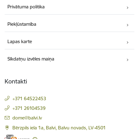
Privātuma politika
Piekļūstamība
Lapas karte
Sīkdatņu izvēles maiņa
Kontakti
+371 64522453
+371 26104539
E-pasts:
dome@balvi.lv
Bērzpils iela 1a, Balvi, Balvu novads, LV-4501