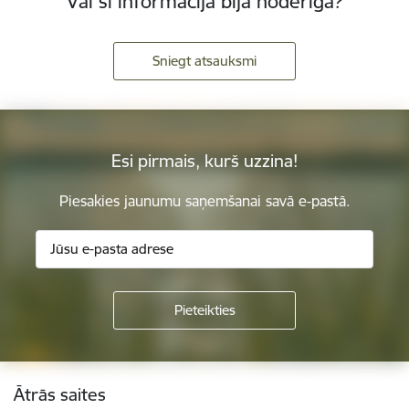
Vai šī informācija bija noderīga?
Sniegt atsauksmi
Esi pirmais, kurš uzzina!
Piesakies jaunumu saņemšanai savā e-pastā.
Kājene
Ātrās saites