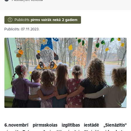
Publicēts
pirms vairāk nekā 2 gadiem
Publicēts: 07.11.2023.
6.novembrī pirmsskolas izglītības iestādē „Sienāzītis”