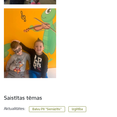
Saistītas tēmas
Aktualitātes:
Balvu PII "Sienāzītis"
Izglītība