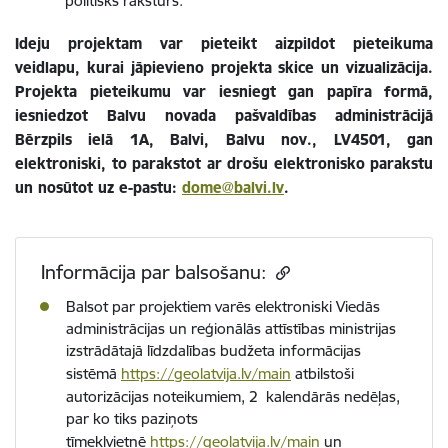
politisks raksturs.
Ideju projektam var pieteikt aizpildot pieteikuma
veidlapu, kurai jāpievieno projekta skice un vizualizācija.
Projekta pieteikumu var iesniegt gan papīra formā,
iesniedzot Balvu novada pašvaldības administrācijā
Bērzpils ielā 1A, Balvi, Balvu nov., LV4501, gan
elektroniski, to parakstot ar drošu elektronisko parakstu
un nosūtot uz e-pastu:
dome@balvi.lv
.
Informācija par balsošanu:
Balsot par projektiem varēs elektroniski Viedās
administrācijas un reģionālās attīstības ministrijas
izstrādātajā līdzdalības budžeta informācijas
sistēmā
https://geolatvija.lv/main
atbilstoši
autorizācijas noteikumiem, 2 kalendārās nedēļas,
par ko tiks paziņots
tīmekļvietnē
https://geolatvija.lv/main
un