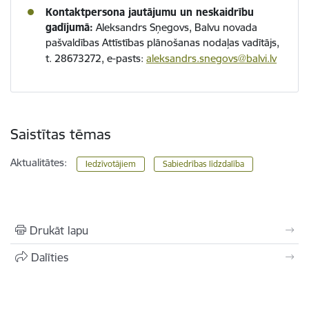
Kontaktpersona jautājumu un neskaidrību
gadījumā:
Aleksandrs Sņegovs, Balvu novada
pašvaldības Attīstības plānošanas nodaļas vadītājs,
t. 28673272, e-pasts:
aleksandrs.snegovs@balvi.lv
Saistītas tēmas
Aktualitātes:
Iedzīvotājiem
Sabiedrības līdzdalība
Drukāt lapu
Dalīties