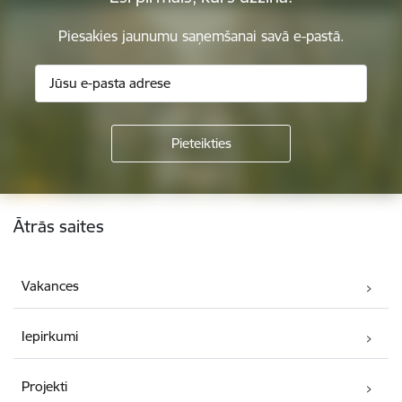
Piesakies jaunumu saņemšanai savā e-pastā.
Kājene
Ātrās saites
Vakances
Iepirkumi
Projekti