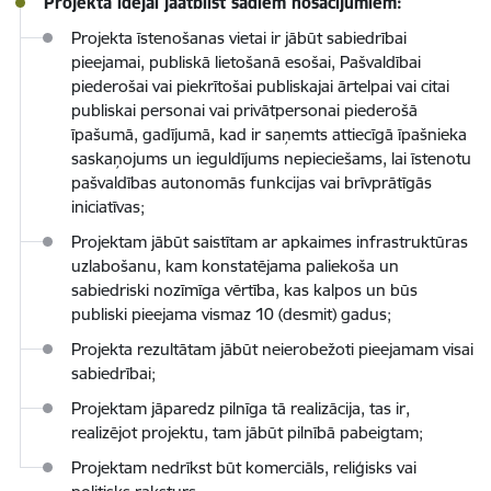
Projekta idejai jāatbilst šādiem nosacījumiem:
Projekta īstenošanas vietai ir jābūt sabiedrībai
pieejamai, publiskā lietošanā esošai, Pašvaldībai
piederošai vai piekrītošai publiskajai ārtelpai vai citai
publiskai personai vai privātpersonai piederošā
īpašumā, gadījumā, kad ir saņemts attiecīgā īpašnieka
saskaņojums un ieguldījums nepieciešams, lai īstenotu
pašvaldības autonomās funkcijas vai brīvprātīgās
iniciatīvas;
Projektam jābūt saistītam ar apkaimes infrastruktūras
uzlabošanu, kam konstatējama paliekoša un
sabiedriski nozīmīga vērtība, kas kalpos un būs
publiski pieejama vismaz 10 (desmit) gadus;
Projekta rezultātam jābūt neierobežoti pieejamam visai
sabiedrībai;
Projektam jāparedz pilnīga tā realizācija, tas ir,
realizējot projektu, tam jābūt pilnībā pabeigtam;
Projektam nedrīkst būt komerciāls, reliģisks vai