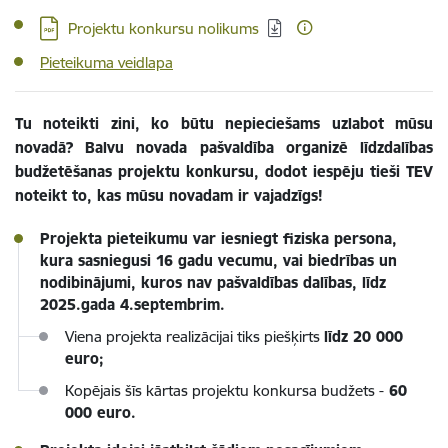
Lejupielādēt:
Projektu konkursu nolikums
Pieteikuma veidlapa
Tu noteikti zini, ko būtu nepieciešams uzlabot mūsu
novadā? Balvu novada pašvaldība organizē līdzdalības
budžetēšanas projektu konkursu, dodot iespēju tieši TEV
noteikt to, kas mūsu novadam ir vajadzīgs!
Projekta pieteikumu var iesniegt fiziska persona,
kura sasniegusi 16 gadu vecumu, vai biedrības un
nodibinājumi, kuros nav pašvaldības dalības, līdz
2025.gada 4.septembrim.
Viena projekta realizācijai tiks piešķirts
līdz 20 000
euro;
Kopējais šīs kārtas projektu konkursa budžets -
60
000 euro.