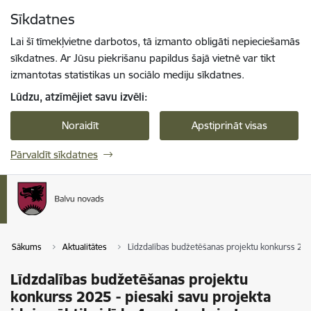
Pāriet uz lapas saturu
Sīkdatnes
Spied
lai meklētu
Enter
Lai šī tīmekļvietne darbotos, tā izmanto obligāti nepieciešamās
sīkdatnes. Ar Jūsu piekrišanu papildus šajā vietnē var tikt
izmantotas statistikas un sociālo mediju sīkdatnes.
Lūdzu, atzīmējiet savu izvēli:
Noraidīt
Apstiprināt visas
Pārvaldīt sīkdatnes
Sākums
Aktualitātes
Līdzdalības budžetēšanas projektu konkurss 2025 
Līdzdalības budžetēšanas projektu
konkurss 2025 - piesaki savu projekta