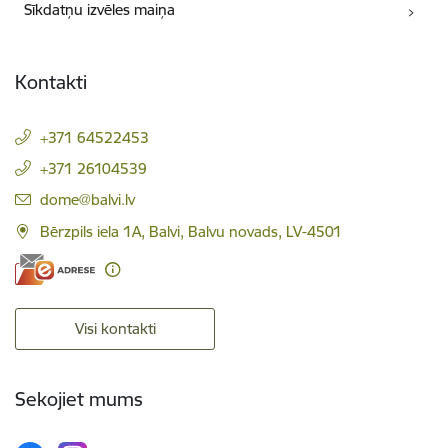
Sīkdatņu izvēles maiņa
Kontakti
+371 64522453
+371 26104539
E-pasts:
dome@balvi.lv
Bērzpils iela 1A, Balvi, Balvu novads, LV-4501
Visi kontakti
Sekojiet mums