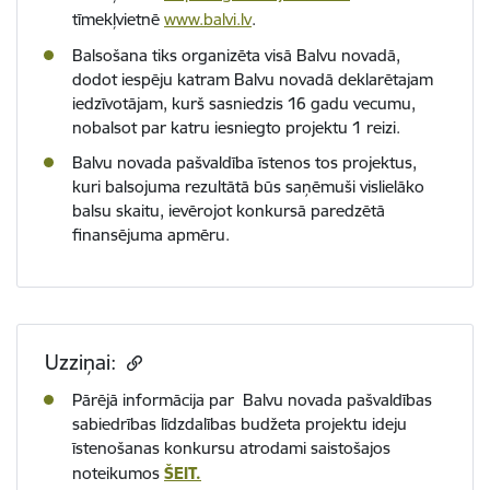
tīmekļvietnē
www.balvi.lv
.
Balsošana tiks organizēta visā Balvu novadā,
dodot iespēju katram Balvu novadā deklarētajam
iedzīvotājam, kurš sasniedzis 16 gadu vecumu,
nobalsot par katru iesniegto projektu 1 reizi.
Balvu novada pašvaldība īstenos tos projektus,
kuri balsojuma rezultātā būs saņēmuši vislielāko
balsu skaitu, ievērojot konkursā paredzētā
finansējuma apmēru.
Uzziņai:
Pārējā informācija par Balvu novada pašvaldības
sabiedrības līdzdalības budžeta projektu ideju
īstenošanas konkursu atrodami saistošajos
noteikumos
ŠEIT.