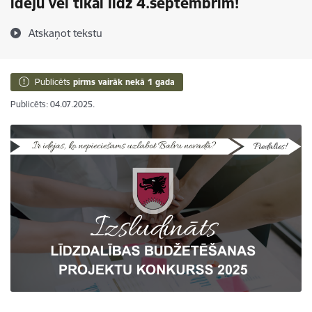
ideju vēl tikai līdz 4.septembrim!
Atskaņot tekstu
Publicēts
pirms vairāk nekā 1 gada
Publicēts: 04.07.2025.