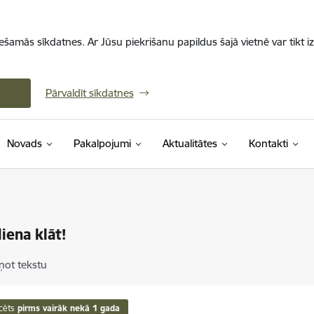
iešamās sīkdatnes. Ar Jūsu piekrišanu papildus šajā vietnē var tikt i
Pārvaldīt sīkdatnes
Novads
Pakalpojumi
Aktualitātes
Kontakti
iena klāt!
ņot tekstu
cēts
pirms vairāk nekā 1 gada