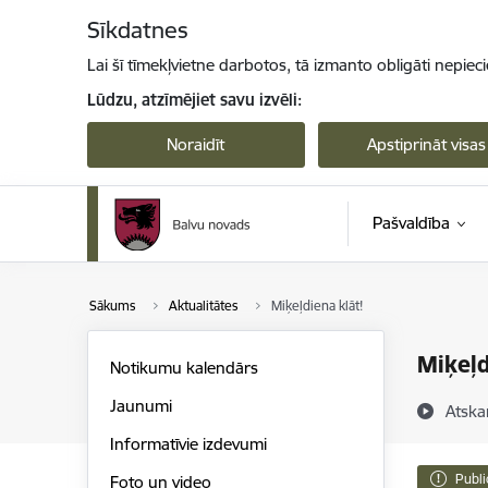
Pāriet uz lapas saturu
Sīkdatnes
Lai šī tīmekļvietne darbotos, tā izmanto obligāti nepiec
Lūdzu, atzīmējiet savu izvēli:
Noraidīt
Apstiprināt visas
Pašvaldība
Sākums
Aktualitātes
Miķeļdiena klāt!
Miķeļd
Notikumu kalendārs
Jaunumi
Atska
Informatīvie izdevumi
Publi
Foto un video