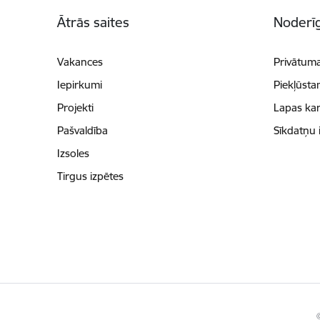
Kājene
Ātrās saites
Noderīg
Vakances
Privātuma
Iepirkumi
Piekļūsta
Projekti
Lapas kar
Pašvaldība
Sīkdatņu 
Izsoles
Tirgus izpētes
©