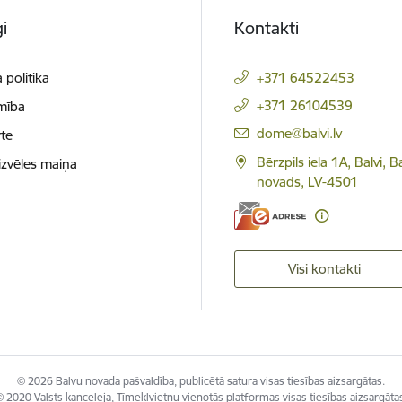
i
Kontakti
 politika
+371 64522453
+371 26104539
mība
E-pasts:
dome@balvi.lv
te
Bērzpils iela 1A, Balvi, B
izvēles maiņa
novads, LV-4501
Visi kontakti
© 2026 Balvu novada pašvaldība, publicētā satura visas tiesības aizsargātas.
 2020 Valsts kanceleja, Tīmekļvietņu vienotās platformas visas tiesības aizsargāta