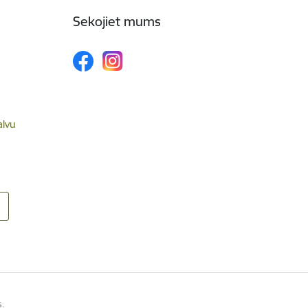
Sekojiet mums
alvu
s.