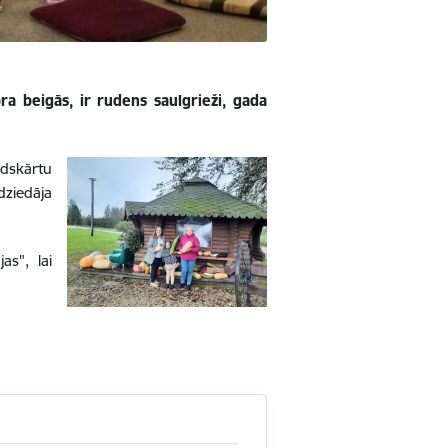
a beigās, ir rudens saulgrieži, gada
adskārtu
dziedāja
s", lai