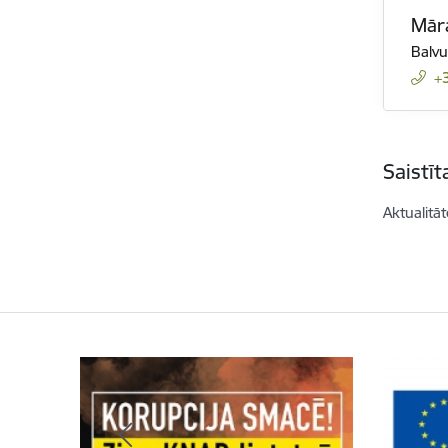
Mār
Balvu
+
Saistī
Aktualitāt