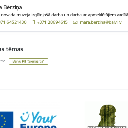
a Bērziņa
 novada muzeja izglītojošā darba un darba ar apmeklētājiem vadītā
371 64521430
+371 28694615
E-pasts:
mara.berzina@balvi.lv
tas tēmas
es:
Balvu PII "Sienāzītis"