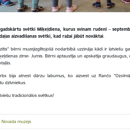
 gadskārtu svētki Miķeļdiena, kurus svinam rudenī – septembr
daļas aizvadīšanas svētki, kad ražai jābūt novāktai
.
āzītis" bērni muzejizglītojošā nodarbībā uzzināja kādi ir latviešu g
iķeļdienas zīme- Jumis. Bērni aptaustīja un apskatīja graudaugus, 
otaļās.
rbs bija atnest dārzu labumus, ko aizvest uz Rančo "Ozolmāja
ātu dzīvniekus.
tviešu tradicionālos svētkus!
u Novada muzejs