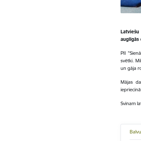
Latviešu
auglīgās 
PII "Sien
svētki. M
un gāja r
Mājas da
iepriecin
Svinam la
Balv