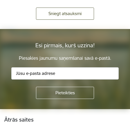
Sniegt atsauksmi
Esi pirmais, kurš uzzina!
Piesakies jaunumu saņemšanai savā e-pastā.
Kājene
Ātrās saites