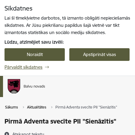
Pāriet uz lapas saturu
Sīkdatnes
Spied
lai meklētu
Enter
Lai šī tīmekļvietne darbotos, tā izmanto obligāti nepieciešamās
sīkdatnes. Ar Jūsu piekrišanu papildus šajā vietnē var tikt
izmantotas statistikas un sociālo mediju sīkdatnes.
Lūdzu, atzīmējiet savu izvēli:
Noraidīt
Apstiprināt visas
Pārvaldīt sīkdatnes
Sākums
Aktualitātes
Pirmā Adventa svecīte PII "Sienāzītis"
Pirmā Adventa svecīte PII "Sienāzītis"
Atskaņot tekstu