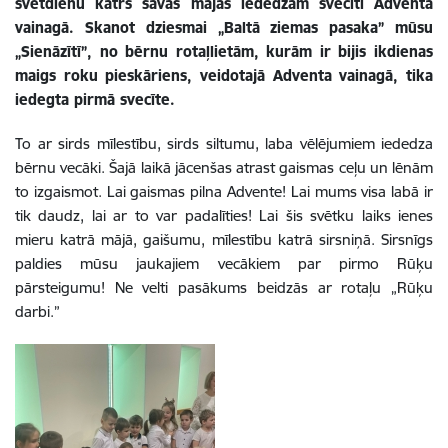
svētdienu katrs savās mājās iededzam svecīti Adventa
vainagā. Skanot dziesmai „Baltā ziemas pasaka” mūsu
„Sienāzītī”, no bērnu rotaļlietām, kurām ir bijis ikdienas
maigs roku pieskāriens, veidotajā Adventa vainagā, tika
iedegta pirmā svecīte.
To ar sirds mīlestību, sirds siltumu, laba vēlējumiem iededza
bērnu vecāki. Šajā laikā jācenšas atrast gaismas ceļu un lēnām
to izgaismot. Lai gaismas pilna Advente! Lai mums visa labā ir
tik daudz, lai ar to var padalīties! Lai šis svētku laiks ienes
mieru katrā mājā, gaišumu, mīlestību katrā sirsniņā. Sirsnīgs
paldies mūsu jaukajiem vecākiem par pirmo Rūķu
pārsteigumu! Ne velti pasākums beidzās ar rotaļu „Rūķu
darbi.”