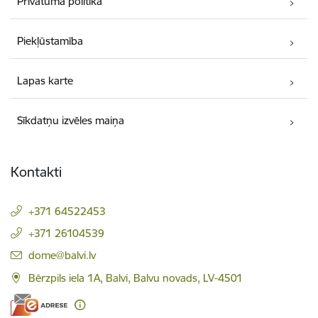
Privātuma politika
Piekļūstamība
Lapas karte
Sīkdatņu izvēles maiņa
Kontakti
+371 64522453
+371 26104539
E-pasts:
dome@balvi.lv
Bērzpils iela 1A, Balvi, Balvu novads, LV-4501