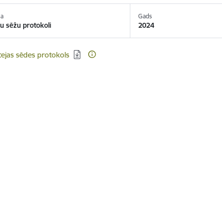
ja
Gads
u sēžu protokoli
2024
ēt:
ejas sēdes protokols