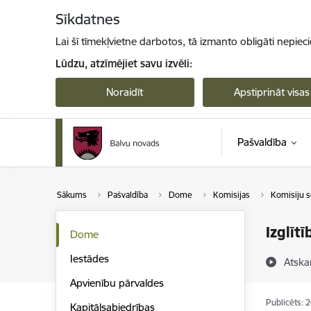
Pāriet uz lapas saturu
Sīkdatnes
Lai šī tīmekļvietne darbotos, tā izmanto obligāti nepiec
Lūdzu, atzīmējiet savu izvēli:
Noraidīt
Apstiprināt visas
Pašvaldība
Sākums
Pašvaldība
Dome
Komisijas
Komisiju s
Izglīt
Dome
Iestādes
Atska
Apvienību pārvaldes
Publicēts: 
Kapitālsabiedrības