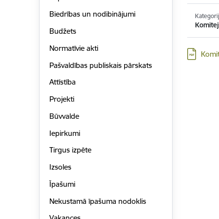
Biedrības un nodibinājumi
Kategori
Komitej
Budžets
Normatīvie akti
Lejupielād
Komit
Pašvaldības publiskais pārskats
Attīstība
Projekti
Būvvalde
Iepirkumi
Tirgus izpēte
Izsoles
Īpašumi
Nekustamā īpašuma nodoklis
Vakances