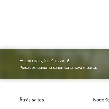
Esi pirmais, kurš uzzina!
Piesakies jaunumu saņemšanai savā e-pastā.
Kājene
Ātrās saites
Noderīg