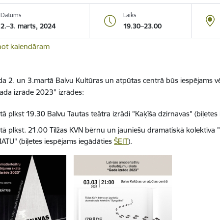
Datums
Laiks
2.–3. marts, 2024
19.30–23.00
not kalendāram
a 2. un 3.martā Balvu Kultūras un atpūtas centrā būs iespējams vē
ada izrāde 2023" izrādes:
ā plkst 19.30 Balvu Tautas teātra izrādi "Kaķīša dzirnavas" (biļete
tā plkst. 21.00 Tilžas KVN bērnu un jauniešu dramatiskā kolektīva
TU" (biļetes iespējams iegādāties
ŠEIT
).