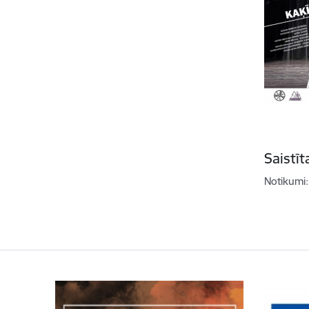
Saistī
Notikumi: