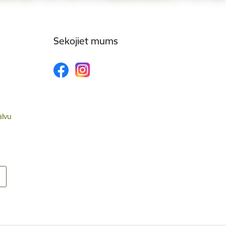
Sekojiet mums
alvu