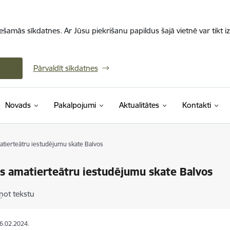
iešamās sīkdatnes. Ar Jūsu piekrišanu papildus šajā vietnē var tikt i
Pārvaldīt sīkdatnes
Novads
Pakalpojumi
Aktualitātes
Kontakti
matierteātru iestudējumu skate Balvos
as amatierteātru iestudējumu skate Balvos
ņot tekstu
26.02.2024.