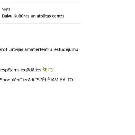
Vieta
Balvu Kultūras un atpūtas centrs
rot Latvijas amatierteātru iestudējumu
s iespējams iegādāties
ŠEIT
);
 "Spogulēni" izrādi "SPĒLĒJAM BALTO