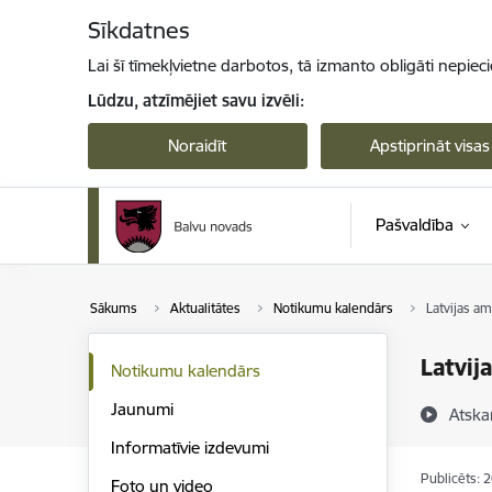
Pāriet uz lapas saturu
Sīkdatnes
Lai šī tīmekļvietne darbotos, tā izmanto obligāti nepiec
Lūdzu, atzīmējiet savu izvēli:
Noraidīt
Apstiprināt visas
Pašvaldība
Sākums
Aktualitātes
Notikumu kalendārs
Latvijas a
Latvij
Notikumu kalendārs
Jaunumi
Atska
Informatīvie izdevumi
Publicēts: 
Foto un video