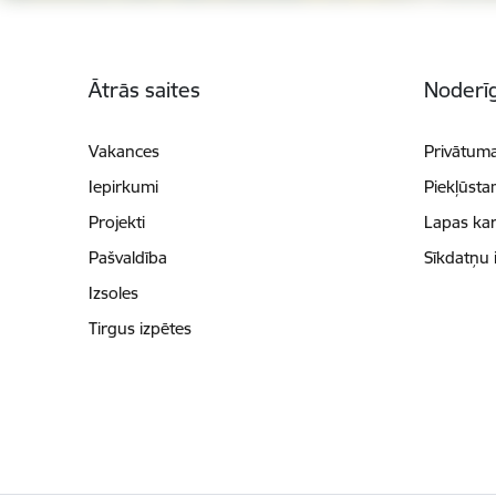
Kājene
Ātrās saites
Noderīg
Vakances
Privātuma
Iepirkumi
Piekļūsta
Projekti
Lapas kar
Pašvaldība
Sīkdatņu 
Izsoles
Tirgus izpētes