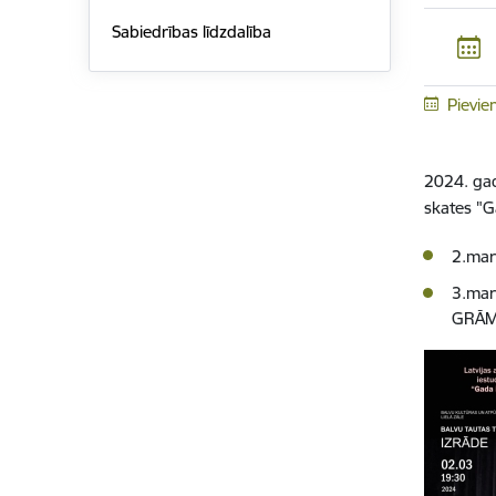
Sabiedrības līdzdalība
Pievie
2024. gad
skates "G
2.mart
3.mar
GRĀMA