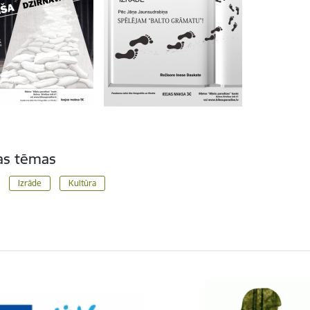
tas tēmas
Izrāde
Kultūra