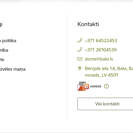
i
Kontakti
 politika
+371 64522453
+371 26104539
mība
E-pasts:
dome@balvi.lv
te
Bērzpils iela 1A, Balvi, B
izvēles maiņa
novads, LV-4501
Visi kontakti