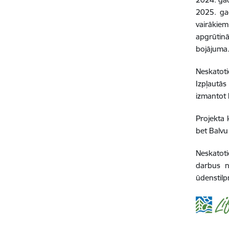
2025. gad
vairākie
apgrūtinā
bojājuma
Neskatoti
Izpļautā
izmantot 
Projekta
bet Balvu
Neskatot
darbus n
ūdenstilp