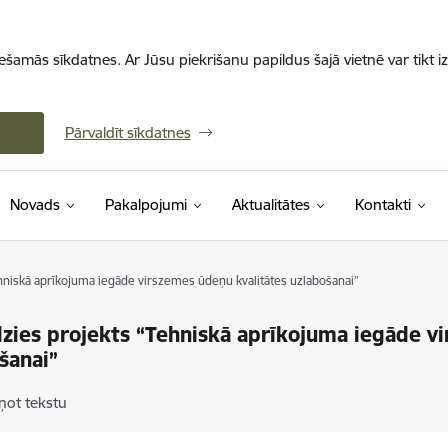
iešamās sīkdatnes. Ar Jūsu piekrišanu papildus šajā vietnē var tikt i
Pārvaldīt sīkdatnes
Novads
Pakalpojumi
Aktualitātes
Kontakti
hniskā aprīkojuma iegāde virszemes ūdeņu kvalitātes uzlabošanai”
zies projekts “Tehniskā aprīkojuma iegāde v
šanai”
ņot tekstu