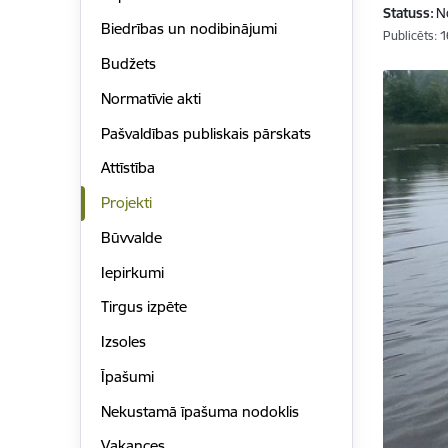
Statuss:
N
Biedrības un nodibinājumi
Publicēts: 
Budžets
Normatīvie akti
Pašvaldības publiskais pārskats
Attīstība
Projekti
Būvvalde
Iepirkumi
Tirgus izpēte
Izsoles
Īpašumi
Nekustamā īpašuma nodoklis
Vakances