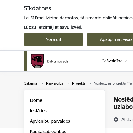
Pāriet uz lapas saturu
Sīkdatnes
Lai šī tīmekļvietne darbotos, tā izmanto obligāti nepiec
Lūdzu, atzīmējiet savu izvēli:
Noraidīt
Apstiprināt visas
Pašvaldība
Sākums
Pašvaldība
Projekti
Noslēdzies projekts “Te
Noslēd
Dome
uzlabo
Iestādes
Atska
Apvienību pārvaldes
Kapitālsabiedrības