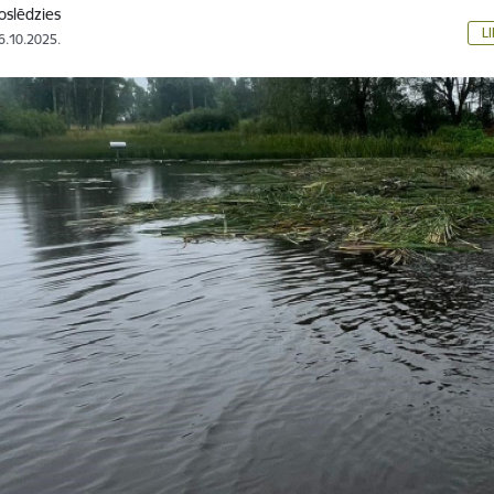
oslēdzies
L
16.10.2025.