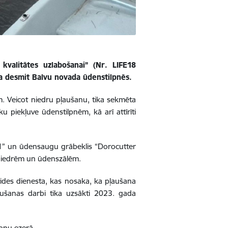
valitātes uzlabošanai” (Nr. LIFE18
a desmit Balvu novada ūdenstilpnēs.
m. Veicot niedru pļaušanu, tika sekmēta
 piekļuve ūdenstilpnēm, kā arī attīrīti
071” un ūdensaugu grābeklis “Dorocutter
 niedrēm un ūdenszālēm.
vides dienesta, kas nosaka, ka pļaušana
ļaušanas darbi tika uzsākti 2023. gada
konu ezerā.