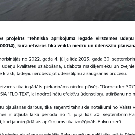
es projekts “Tehniskā aprīkojuma iegāde virszemes ūdeņu k
00014), kura ietvaros tika veikta niedru un ūdenszāļu pļaušan
norisinājās no 2022. gada 4. jūlija līdz 2025. gada 30. septembri
 ūdeņu kvalitātes uzlabošana, uzlabota makšķernieku un zvejnieku
e krasti, tādējādi ierobežojot ūdenstilpņu aizaugšanas procesu.
ietvaros tika iegādāts piekarināms niedru pļāvējs “Dorocutter 3
SIA “FLO-TEX”, lai nodrošinātu efektīvu ūdenstilpņu attīrīšanu no
tu pļaušanas darbus, tika saņemti tehniskie noteikumi no Valsts 
nēs ir atļauta laika periodā no 1. jūlija līdz 30. septembrim.P
, kad jauniegādātais aprīkojums tika izmēģināts Balvu ezerā.
dā
niedru pļaušana turpinājās Balvu ezerā un daļēji tika veikta Pēr