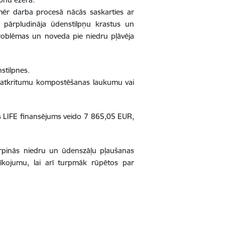
omēr darba procesā nācās saskarties ar
s pārpludināja ūdenstilpņu krastus un
 problēmas un noveda pie niedru pļāvēja
stilpnes.
o atkritumu kompostēšanas laukumu vai
 LIFE finansējums veido 7 865,05 EUR,
turpinās niedru un ūdenszāļu pļaušanas
īkojumu, lai arī turpmāk rūpētos par