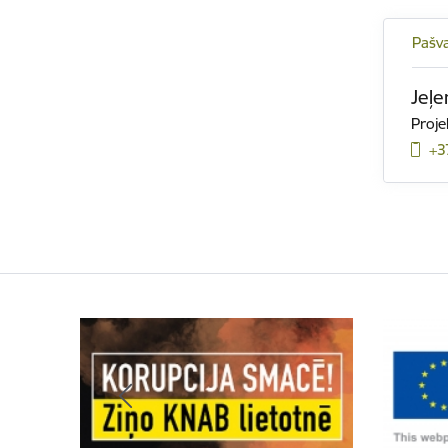
Pašva
Jeļe
Proje
+3