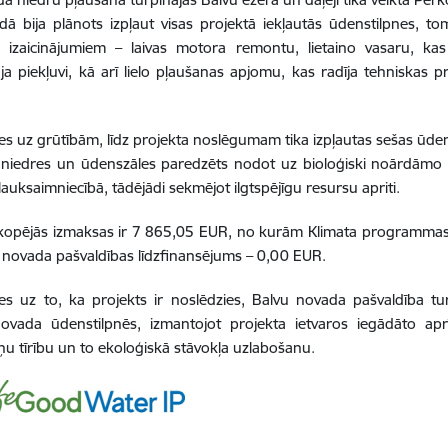
ā bija plānots izpļaut visas projektā iekļautās ūdenstilpnes, t
m izaicinājumiem – laivas motora remontu, lietaino vasaru, ka
ja piekļuvi, kā arī lielo pļaušanas apjomu, kas radīja tehniskas
.
es uz grūtībām, līdz projekta noslēgumam tika izpļautas sešas ūden
s niedres un ūdenszāles paredzēts nodot uz bioloģiski noārdām
lauksaimniecībā, tādējādi sekmējot ilgtspējīgu resursu apriti.
 kopējās izmaksas ir 7 865,05 EUR, no kurām Klimata programmas
 novada pašvaldības līdzfinansējums – 0,00 EUR.
ies uz to, ka projekts ir noslēdzies, Balvu novada pašvaldība 
ovada ūdenstilpnēs, izmantojot projekta ietvaros iegādāto apr
ņu tīrību un to ekoloģiskā stāvokļa uzlabošanu.