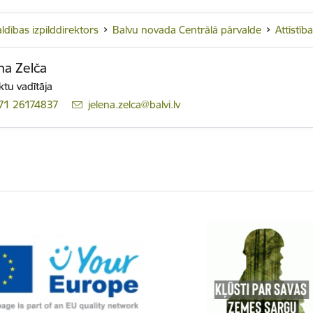
ldības izpilddirektors
Balvu novada Centrālā pārvalde
Attīstīb
na Zelča
ktu vadītāja
71 26174837
E-pasts:
jelena.zelca@balvi.lv