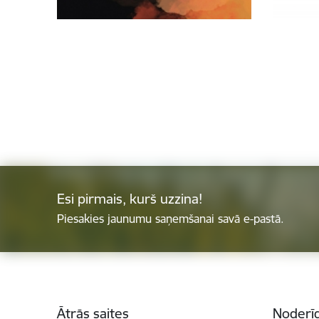
Esi pirmais, kurš uzzina!
Piesakies jaunumu saņemšanai savā e-pastā.
Kājene
Ātrās saites
Noderīg