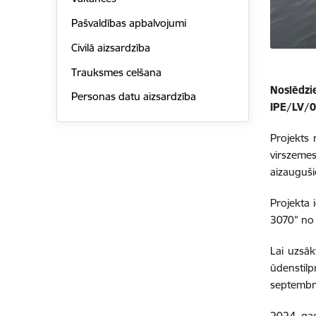
Pašvaldības apbalvojumi
Civilā aizsardzība
Trauksmes celšana
Noslēdzi
Personas datu aizsardzība
IPE/LV/0
Projekts 
virszemes
aizauguši
Projekta 
3070” no 
Lai uzsāk
ūdenstilp
septembrī
2024. ga