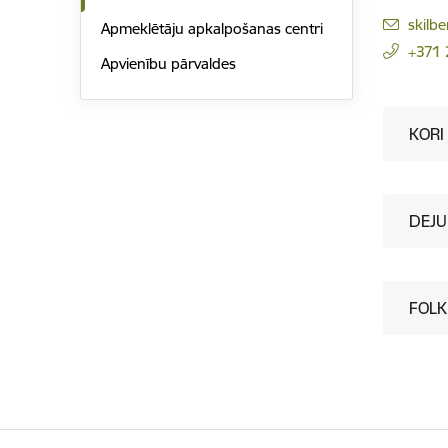
E-pas
skilbe
Apmeklētāju apkalpošanas centri
+371
Apvienību pārvaldes
KORI
DEJU
FOLK