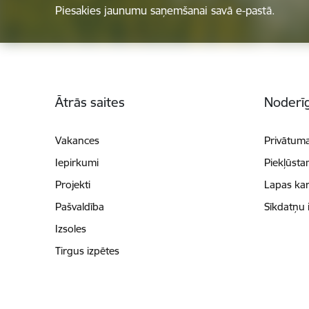
Piesakies jaunumu saņemšanai savā e-pastā.
Kājene
Ātrās saites
Noderīg
Vakances
Privātuma
Iepirkumi
Piekļūsta
Projekti
Lapas kar
Pašvaldība
Sīkdatņu 
Izsoles
Tirgus izpētes