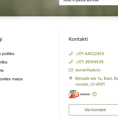
i
Kontakti
 politika
+371 64522453
+371 26104539
mība
E-pasts:
dome@balvi.lv
te
Bērzpils iela 1a, Balvi, B
izvēles maiņa
novads, LV-4501
Visi kontakti