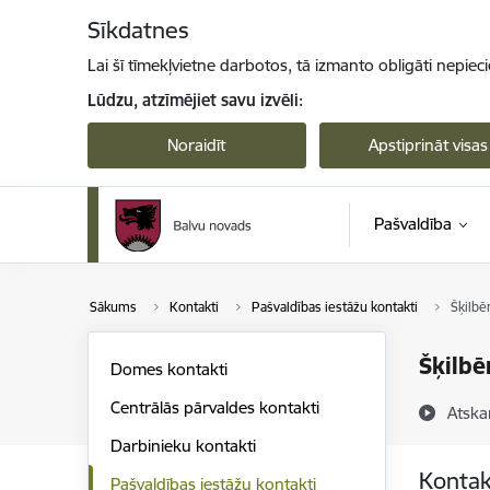
Pāriet uz lapas saturu
Sīkdatnes
Lai šī tīmekļvietne darbotos, tā izmanto obligāti nepiec
Lūdzu, atzīmējiet savu izvēli:
Noraidīt
Apstiprināt visas
Pašvaldība
Sākums
Kontakti
Pašvaldības iestāžu kontakti
Šķilbē
Šķilbē
Domes kontakti
Centrālās pārvaldes kontakti
Atska
Darbinieku kontakti
Kontak
Pašvaldības iestāžu kontakti