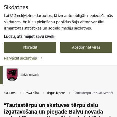
Pāriet uz lapas saturu
Sīkdatnes
Spied
lai meklētu
Enter
Lai šī tīmekļvietne darbotos, tā izmanto obligāti nepieciešamās
sīkdatnes. Ar Jūsu piekrišanu papildus šajā vietnē var tikt
izmantotas statistikas un sociālo mediju sīkdatnes.
Lūdzu, atzīmējiet savu izvēli:
Noraidīt
Apstiprināt visas
Pārvaldīt sīkdatnes
Sākums
Pašvaldība
Tirgus izpēte
“Tautastērpu un skatuves tērp
“Tautastērpu un skatuves tērpu daļu
izgatavošana un piegāde Balvu novada