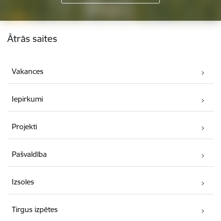
Kājene
Ātrās saites
Vakances
Iepirkumi
Projekti
Pašvaldība
Izsoles
Tirgus izpētes