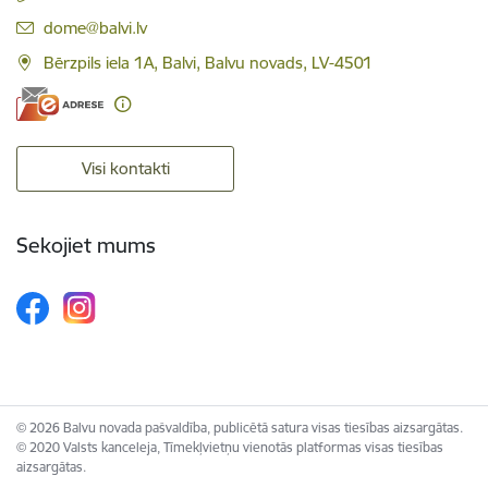
E-pasts:
dome@balvi.lv
Bērzpils iela 1A, Balvi, Balvu novads, LV-4501
Visi kontakti
Sekojiet mums
© 2026 Balvu novada pašvaldība, publicētā satura visas tiesības aizsargātas.
© 2020 Valsts kanceleja, Tīmekļvietņu vienotās platformas visas tiesības
aizsargātas.