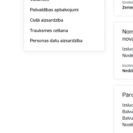
Izsole
Zemes
Pašvaldības apbalvojumi
Civilā aizsardzība
Trauksmes celšana
Noma
nov
Personas datu aizsardzība
Izslu
Nosl
Izsole
Nedzī
Pār
Izslu
Balv
Balvu
Noslē