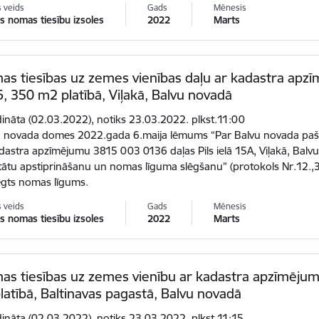
s veids
Gads
Mēnesis
 nomas tiesību izsoles
2022
Marts
as tiesības uz zemes vienības daļu ar kadastra ap
, 350 m2 platībā, Viļakā, Balvu novadā
dināta (02.03.2022), notiks 23.03.2022. plkst.11:00
 novada domes 2022.gada 6.maija lēmums “Par Balvu novada pašva
dastra apzīmējumu 3815 003 0136 daļas Pils ielā 15A, Viļakā, Balv
tātu apstiprināšanu un nomas līguma slēgšanu” (protokols Nr.12.,3
ēgts nomas līgums.
s veids
Gads
Mēnesis
 nomas tiesību izsoles
2022
Marts
as tiesības uz zemes vienību ar kadastra apzīmēju
latībā, Baltinavas pagastā, Balvu novadā
dināta (02.03.2022), notiks 23.03.2022. plkst.11:15