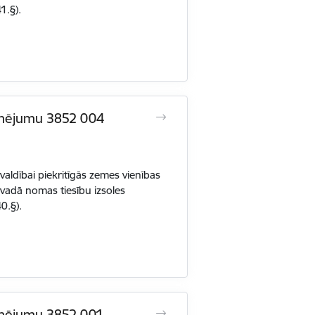
1.§).
zīmējumu 3852 004
ldībai piekritīgās zemes vienības
adā nomas tiesību izsoles
0.§).
zīmējumu 3852 001