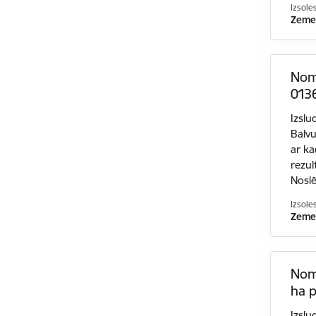
Izsole
Zemes
Nom
0136
Izslu
Balvu
ar ka
rezul
Nosl
Izsole
Zemes
Nom
ha p
Izslu