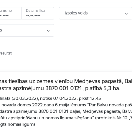
tums no
Datums līdz
Izsoles veids
s
rezultāti
as tiesības uz zemes vienību Medņevas pagastā, Bal
stra apzīmējumu 3870 001 0121, platībā 5,3 ha.
dināta (30.03.2022), notiks 07.04.2022. plkst.12.45
 novada domes 2022.gada 6.maija lēmums “Par Balvu novada pašva
adastra apzīmējumu 3870 001 0121 daļas, Medņevas pagastā, Balvu
tātu apstiprināšanu un nomas līguma slēgšanu” (protokols Nr.12.,7
ēgts nomas līgums.