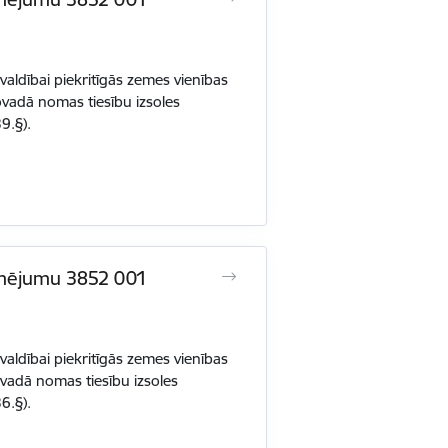
ldībai piekritīgās zemes vienības
adā nomas tiesību izsoles
9.§).
zīmējumu 3852 001
ldībai piekritīgās zemes vienības
adā nomas tiesību izsoles
6.§).