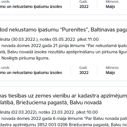
s veids
Gads
Mēnesis
mo un nekustamo īpašumu izsoles
2022
Maijs
dod nekustamo īpašumu “Purenītes”, Baltinavas paga
dināta (30.03.2022.), notiks 05.05.2022. plkst.11.00
u novada domes 2022.gada 21.jūnija lēmums “Par nekustamā īpašu
tā, Balvu novadā izsoles rezultātu apstiprināšanu un pirkuma līgu
. Noslēgts pirkuma līgums.
s veids
Gads
Mēnesis
mo un nekustamo īpašumu izsoles
2022
Maijs
as tiesības uz zemes vienību ar kadastra apzīmēju
latībā, Briežuciema pagastā, Balvu novadā
dināta (02.03.2022), notiks 23.03.2022. plkst.10.00
 novada domes 2022.gada 6.maija lēmums “Par Balvu novada pašva
adastra apzīmējumu 3852 003 0206 Briežuciema pagastā, Balvu nov