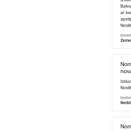
Balvu
ar ka
apsti
Nosl
Izsole
Zemes
Noma
nov
Izslu
Nosl
Izsole
Nedzī
Noma