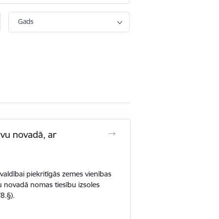
Gads
vu novadā, ar
ldībai piekritīgās zemes vienības
 novadā nomas tiesību izsoles
8.§).