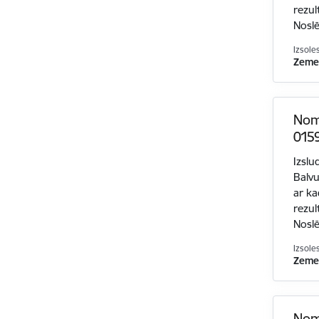
rezul
Nosl
Izsole
Zemes
Nom
0159
Izslu
Balvu
ar k
rezul
Nosl
Izsole
Zemes
Nom