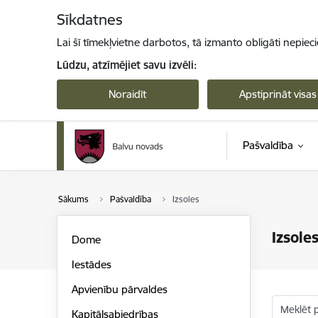
Pāriet uz lapas saturu
Sīkdatnes
Lai šī tīmekļvietne darbotos, tā izmanto obligāti nepiec
Lūdzu, atzīmējiet savu izvēli:
Noraidīt
Apstiprināt visas
Pašvaldība
Sākums
Pašvaldība
Izsoles
Izsole
Dome
Iestādes
Apvienību pārvaldes
Meklēt 
Kapitālsabiedrības