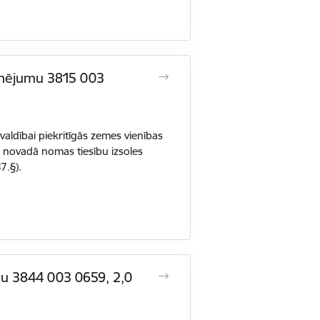
zīmējumu 3815 003
ldībai piekritīgās zemes vienības
u novadā nomas tiesību izsoles
7.§).
mu 3844 003 0659, 2,0