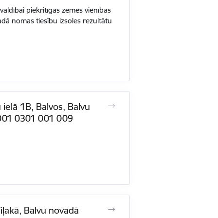
ldībai piekritīgās zemes vienības
ā nomas tiesību izsoles rezultātu
ielā 1B, Balvos, Balvu
 001 0301 001 009
Viļakā, Balvu novadā