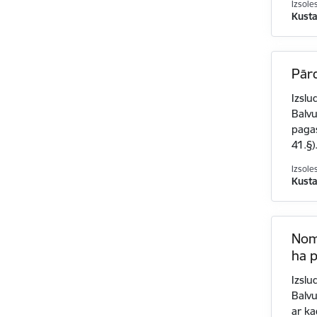
Izsole
Kusta
Pār
Izslu
Balv
pagas
41.§)
Izsole
Kusta
Nom
ha p
Izslu
Balvu
ar k