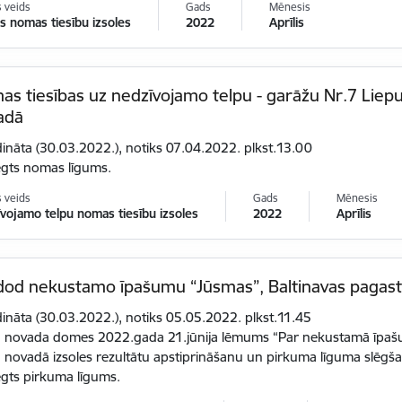
s veids
Gads
Mēnesis
 nomas tiesību izsoles
2022
Aprīlis
s tiesības uz nedzīvojamo telpu - garāžu Nr.7 Liepu 
adā
dināta (30.03.2022.), notiks 07.04.2022. plkst.13.00
ēgts nomas līgums.
s veids
Gads
Mēnesis
vojamo telpu nomas tiesību izsoles
2022
Aprīlis
dod nekustamo īpašumu “Jūsmas”, Baltinavas pagast
dināta (30.03.2022.), notiks 05.05.2022. plkst.11.45
u novada domes 2022.gada 21.jūnija lēmums “Par nekustamā īpašu
 novadā izsoles rezultātu apstiprināšanu un pirkuma līguma slēgšan
gts pirkuma līgums.