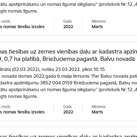
tātu apstiprināšanu un nomas līguma slēgšanu” (protokols Nr.12.,4
ēgts nomas līgums.
s veids
Gads
Mēnesis
 nomas tiesību izsoles
2022
Marts
as tiesības uz zemes vienības daļu ar kadastra ap
, 0,7 ha platībā, Briežuciema pagastā, Balvu novadā
dināta (02.03.2022), notiks 23.03.2022. plkst.10.15
 novada domes 2022.gada 6.maija lēmums “Par Balvu novada pašva
adastra apzīmējumu 3852 004 0159 Briežuciema pagastā, Balvu nov
tātu apstiprināšanu un nomas līguma slēgšanu” (protokols Nr.12.,4
ēgts nomas līgums.
s veids
Gads
Mēnesis
 nomas tiesību izsoles
2022
Marts
as tiesības uz zemes vienības daļu ar kadastra ap