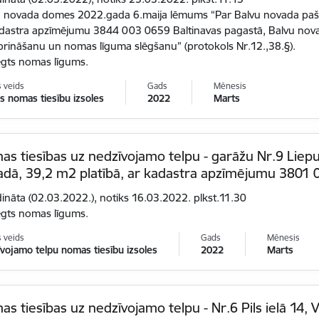
 novada domes 2022.gada 6.maija lēmums “Par Balvu novada pašva
dastra apzīmējumu 3844 003 0659 Baltinavas pagastā, Balvu novad
prināšanu un nomas līguma slēgšanu” (protokols Nr.12.,38.§).
ēgts nomas līgums.
s veids
Gads
Mēnesis
 nomas tiesību izsoles
2022
Marts
s tiesības uz nedzīvojamo telpu - garāžu Nr.9 Liepu 
adā, 39,2 m2 platībā, ar kadastra apzīmējumu 3801
dināta (02.03.2022.), notiks 16.03.2022. plkst.11.30
ēgts nomas līgums.
s veids
Gads
Mēnesis
vojamo telpu nomas tiesību izsoles
2022
Marts
s tiesības uz nedzīvojamo telpu - Nr.6 Pils ielā 14, 