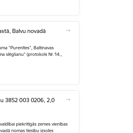
stā, Balvu novadā
ma “Purenītes”, Baltinavas
ma slēgšanu” (protokols Nr.14.,
mu 3852 003 0206, 2,0
ldībai piekritīgās zemes vienības
adā nomas tiesību izsoles