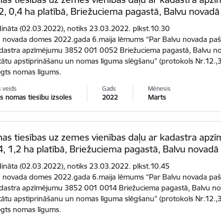
, 0,4 ha platībā, Briežuciema pagastā, Balvu novadā
dināta (02.03.2022), notiks 23.03.2022. plkst.10.30
 novada domes 2022.gada 6.maija lēmums “Par Balvu novada pašva
adastra apzīmējumu 3852 001 0052 Briežuciema pagastā, Balvu nov
tātu apstiprināšanu un nomas līguma slēgšanu” (protokols Nr.12.,3
ēgts nomas līgums.
s veids
Gads
Mēnesis
 nomas tiesību izsoles
2022
Marts
as tiesības uz zemes vienības daļu ar kadastra ap
, 1,2 ha platībā, Briežuciema pagastā, Balvu novadā
dināta (02.03.2022), notiks 23.03.2022. plkst.10.45
 novada domes 2022.gada 6.maija lēmums “Par Balvu novada pašva
adastra apzīmējumu 3852 001 0014 Briežuciema pagastā, Balvu nov
tātu apstiprināšanu un nomas līguma slēgšanu” (protokols Nr.12.,3
ēgts nomas līgums.