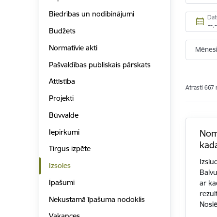
Biedrības un nodibinājumi
Da
Budžets
Normatīvie akti
Mēnesi
Pašvaldības publiskais pārskats
Attīstība
Atrasti 667 
Projekti
Būvvalde
Iepirkumi
Nom
kada
Tirgus izpēte
Izslu
Izsoles
Balvu
Īpašumi
ar k
rezul
Nekustamā īpašuma nodoklis
Nosl
Vakances