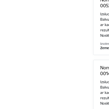
0052
Izslu
Balvu
ar k
rezul
Nosl
Izsole
Zemes
Nom
0014
Izslu
Balvu
ar k
rezul
Nosl