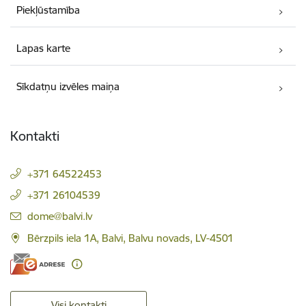
Piekļūstamība
Lapas karte
Sīkdatņu izvēles maiņa
Kontakti
+371 64522453
+371 26104539
E-pasts:
dome@balvi.lv
Bērzpils iela 1A, Balvi, Balvu novads, LV-4501
Visi kontakti