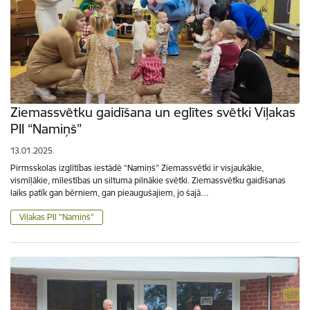
Ziemassvētku gaidīšana un eglītes svētki Viļakas
PII “Namiņš”
13.01.2025.
Pirmsskolas izglītības iestādē “Namiņš” Ziemassvētki ir visjaukākie,
vismīļākie, mīlestības un siltuma pilnākie svētki. Ziemassvētku gaidīšanas
laiks patīk gan bērniem, gan pieaugušajiem, jo šajā…
Viļakas PII "Namiņš"