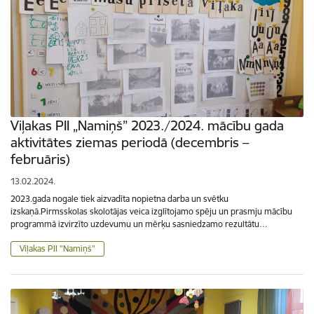
Viļakas PII „Namiņš” 2023./2024. mācību gada
aktivitātes ziemas periodā (decembris –
februāris)
13.02.2024.
2023.gada nogale tiek aizvadīta nopietna darba un svētku
izskaņā.Pirmsskolas skolotājas veica izglītojamo spēju un prasmju mācību
programmā izvirzīto uzdevumu un mērķu sasniedzamo rezultātu…
Viļakas PII "Namiņš"