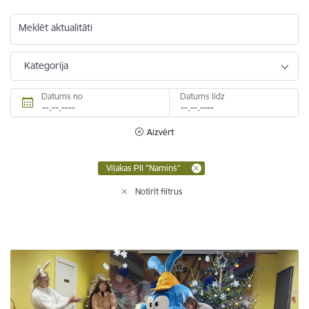
Meklēt aktualitāti
Kategorija
Datums no
Datums līdz
Aizvērt
Viļakas PII "Namiņš"
Notīrīt filtrus