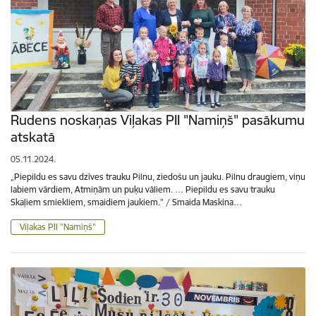
Rudens noskaņas Viļakas PII "Namiņš" pasākumu
atskatā
05.11.2024.
„Piepildu es savu dzīves trauku Pilnu, ziedošu un jauku. Pilnu draugiem, viņu
labiem vārdiem, Atmiņām un puķu vāliem. … Piepildu es savu trauku
Skaļiem smiekliem, smaidiem jaukiem.” / Smaida Maskina…
Viļakas PII "Namiņš"