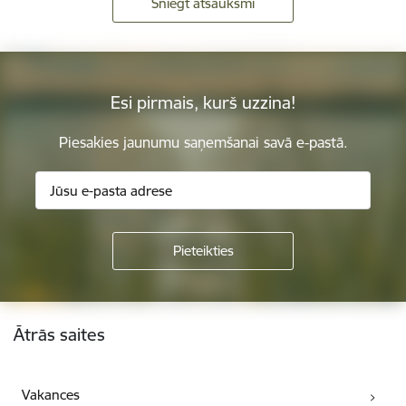
Sniegt atsauksmi
Esi pirmais, kurš uzzina!
Piesakies jaunumu saņemšanai savā e-pastā.
Kājene
Ātrās saites
Vakances