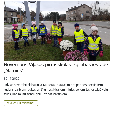
Novembris Viļakas pirmsskolas izglītības iestādē
„Namiņš”
30.11.2022.
Līdz ar novembri dabā un ļaužu sētās iestājas miera periods pēc lieliem
rudens darbiem laukos un tīrumos. Klusiem miglas soļiem tas iestaigā veļu
takas, kad mūsu senču gari līdz pat Mārtiņiem…
Viļakas PII "Namiņš"