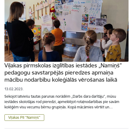
Viļakas pirmskolas izglītības iestādes „Namiņš”
pedagogu savstarpējās pieredzes apmaiņa
mācību nodarbību koleģiālās vērošanas laikā
13.02.2023.
Sekojot latviešu tautas parunas norādēm „Darbs dara darītāju”, mūsu
iestādes skolotājas rod pieredzi, apmeklējot rotaļnodarbības pie savām
kolēģēm visu vecumu bērnu grupiņās. Kopā mācāmies vērtēt un…
Viļakas PII "Namiņš"