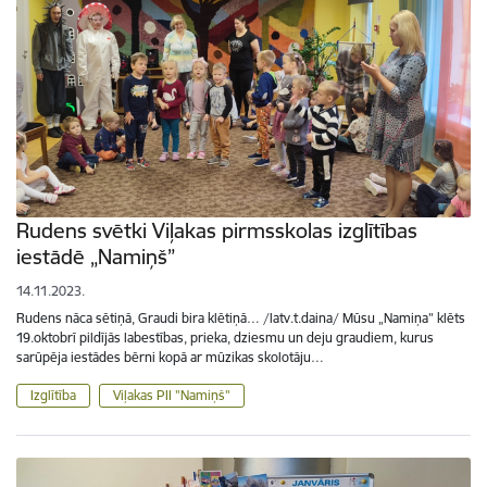
Rudens svētki Viļakas pirmsskolas izglītības
iestādē „Namiņš”
14.11.2023.
Rudens nāca sētiņā, Graudi bira klētiņā… /latv.t.daina/ Mūsu „Namiņa” klēts
19.oktobrī pildījās labestības, prieka, dziesmu un deju graudiem, kurus
sarūpēja iestādes bērni kopā ar mūzikas skolotāju…
Izglītība
Viļakas PII "Namiņš"