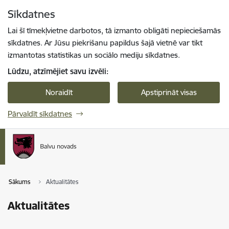
Pāriet uz lapas saturu
Sīkdatnes
Spied
lai meklētu
Enter
Lai šī tīmekļvietne darbotos, tā izmanto obligāti nepieciešamās
sīkdatnes. Ar Jūsu piekrišanu papildus šajā vietnē var tikt
izmantotas statistikas un sociālo mediju sīkdatnes.
Lūdzu, atzīmējiet savu izvēli:
Noraidīt
Apstiprināt visas
Pārvaldīt sīkdatnes
Sākums
Aktualitātes
Aktualitātes