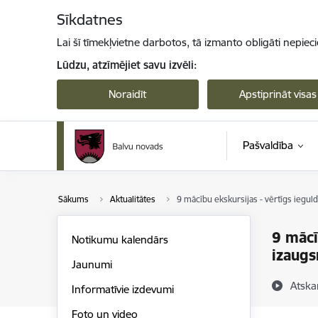
Pāriet uz lapas saturu
Sīkdatnes
Lai šī tīmekļvietne darbotos, tā izmanto obligāti nepiec
Lūdzu, atzīmējiet savu izvēli:
Noraidīt
Apstiprināt visas
Pašvaldība
Sākums
Aktualitātes
9 mācību ekskursijas - vērtīgs iegul
9 mācī
Notikumu kalendārs
izaug
Jaunumi
Atska
Informatīvie izdevumi
Foto un video