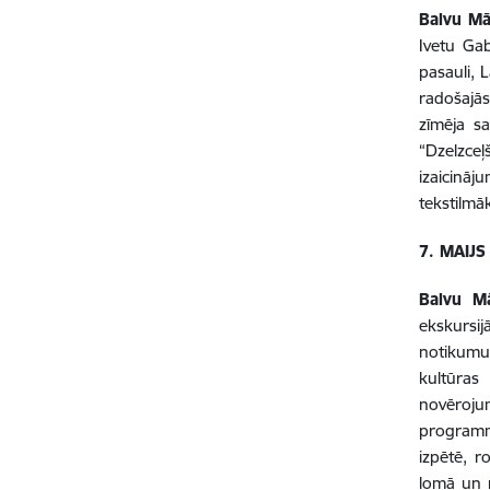
Balvu Mā
Ivetu Ga
pasauli, 
radošajā
zīmēja sa
“Dzelzce
izaicināj
tekstilmā
7. MAIJS
Balvu Mā
ekskursij
notikumus
kultūras
novērojum
programmā
izpētē, r
lomā un r