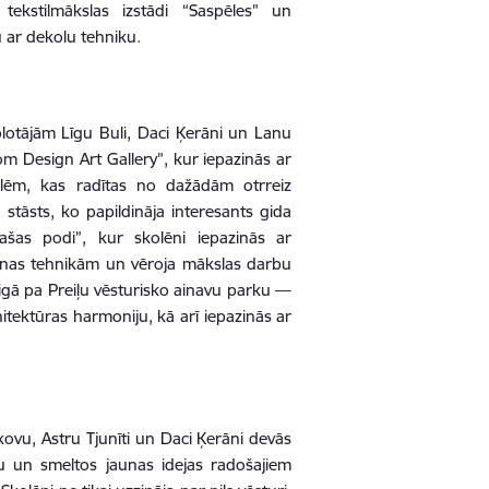
ekstilmākslas izstādi “Saspēles” un
 ar dekolu tehniku.
otājām Līgu Buli, Daci Ķerāni un Lanu
m Design Art Gallery”, kur iepazinās ar
lēm, kas radītas no dažādām otrreiz
 stāsts, ko papildināja interesants gida
ašas podi”, kur skolēni iepazinās ar
šanas tehnikām un vēroja mākslas darbu
gā pa Preiļu vēsturisko ainavu parku —
hitektūras harmoniju, kā arī iepazinās ar
ovu, Astru Tjunīti un Daci Ķerāni devās
lpu un smeltos jaunas idejas radošajiem