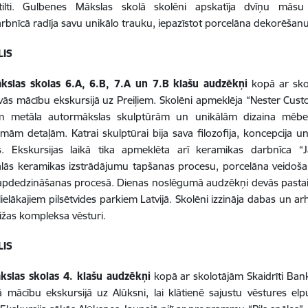
lti.
Gulbenes Mākslas skolā skolēni apskatīja dvīņu māsu t
rbnīcā radīja savu unikālo trauku, iepazīstot porcelāna dekorēšanu
LIS
kslas skolas 6.A, 6.B, 7.A un 7.B klašu audzēkņi
kopā ar skol
evās mācību ekskursijā uz Preiļiem.
Skolēni apmeklēja “Nester Custo
ām metāla autormākslas skulptūrām un unikālām dizaina mēbe
mām detaļām. Katrai skulptūrai bija sava filozofija, koncepcija un
.
Ekskursijas laikā tika apmeklēta arī keramikas darbnīca “J
nālās keramikas izstrādājumu tapšanas procesu, porcelāna veido
apdedzināšanas procesā.
Dienas noslēgumā audzēkņi devās pastai
lielākajiem pilsētvides parkiem Latvijā. Skolēni izzināja dabas un ar
ižas kompleksa vēsturi.
LIS
kslas skolas 4. klašu audzēkņi
kopā ar skolotājām Skaidrīti Bank
ā mācību ekskursijā uz Alūksni, lai klātienē sajustu vēstures e