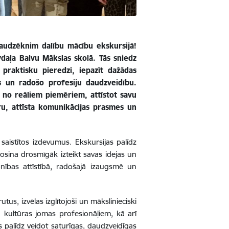
audzēknim dalību mācību ekskursijā!
aļa Balvu Mākslas skolā. Tās sniedz
praktisku pieredzi, iepazīt dažādas
 un radošo profesiju daudzveidību.
s no reāliem piemēriem, attīstot savu
u, attīsta komunikācijas prasmes un
aistītos izdevumus. Ekskursijas palīdz
sina drosmīgāk izteikt savas idejas un
onības attīstībā, radošajā izaugsmē un
us, izvēlas izglītojoši un mākslinieciski
 kultūras jomas profesionāļiem, kā arī
 palīdz veidot saturīgas, daudzveidīgas