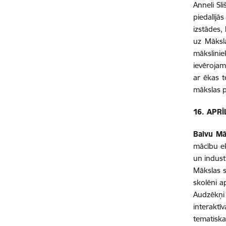
Anneli Sli
piedalījā
izstādes,
uz Māksla
mākslini
ievērojam
ar ēkas t
mākslas 
16. APRĪ
Balvu Mā
mācību ek
un indust
Mākslas s
skolēni a
Audzēkņi
interaktī
tematiska