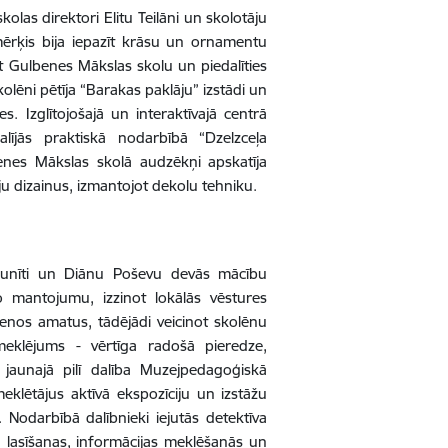
olas direktori Elitu Teilāni un skolotāju
mērķis bija iepazīt krāsu un ornamentu
ēt Gulbenes Mākslas skolu un piedalīties
lēni pētīja “Barakas paklāju” izstādi un
les.
Izglītojošajā un interaktīvajā centrā
lījās praktiskā nodarbībā “Dzelzceļa
enes Mākslas skolā audzēkņi apskatīja
ju dizainus, izmantojot dekolu tehniku.
junīti un Diānu Poševu devās mācību
o mantojumu, izzinot lokālās vēstures
senos amatus, tādējādi veicinot skolēnu
eklējums - vērtīga radošā pieredze,
jaunajā pilī dalība Muzejpedagoģiskā
klētājus aktīvā ekspozīciju un izstāžu
.
Nodarbībā dalībnieki iejutās detektīva
, lasīšanas, informācijas meklēšanās un