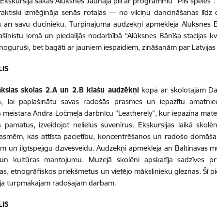
Ekskursija sākās Alūksnes Jaunajā pilī ar programmu “Pils spēles”. S
raktiski izmēģināja senās rotaļas — no vilciņu dancināšanas līd
a arī savu dūcinieku.
Turpinājumā audzēkņi apmeklēja Alūksnes Bān
ašīnistu lomā un piedalījās nodarbībā “Alūksnes Bānīša stacijas kv
oguruši, bet bagāti ar jauniem iespaidiem, zināšanām par Latvijas
LIS
kslas skolas 2.A un 2.B klašu audzēkņi
kopā ar skolotājām Dac
jā, lai paplašinātu savas radošās prasmes un iepazītu amatniec
 meistara Andra Ločmeļa darbnīcu “Leatherely”, kur iepazina mate
 pamatus, izveidojot nelielus suvenīrus.
Ekskursijas laikā skolē
smēm, kas attīsta pacietību, koncentrēšanos un radošo domāšanu
em un ilgtspējīgu dzīvesveidu.
Audzēkņi apmeklēja arī Baltinavas mu
 un kultūras mantojumu. Muzejā skolēni apskatīja sadzīves p
jas, etnogrāfiskos priekšmetus un vietējo mākslinieku gleznas.
Šī p
ja turpmākajam radošajam darbam.
LIS