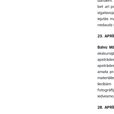
darbiem.
bet arī p
izgatavoj
iejutās m
nedaudz n
23. APRĪ
Balvu Mā
ekskursi
apstrādes
apstrādes
amata pra
materiāli
liecībām
fotogrāfi
iedvesmo
28. APRĪ