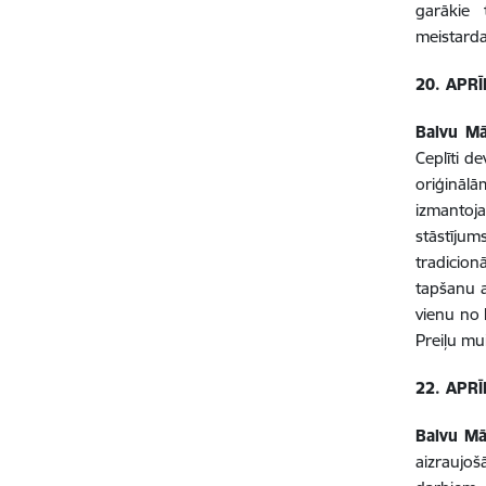
garākie ti
meistarda
20. APRĪ
Balvu Mā
Ceplīti d
oriģināl
izmantoja
stāstījums
tradicio
tapšanu 
vienu no 
Preiļu mu
22. APRĪ
Balvu Mā
aizraujoš