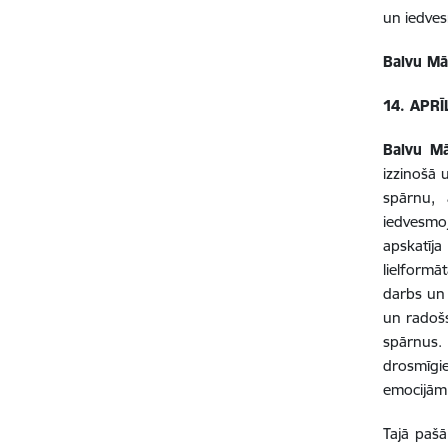
un iedves
Balvu Mā
14. APRĪ
Balvu Mā
izzinošā 
spārnu, 
iedvesmoj
apskatīj
lielformā
darbs un 
un radoš
spārnus.
drosmīgie
emocijām
Tajā paš