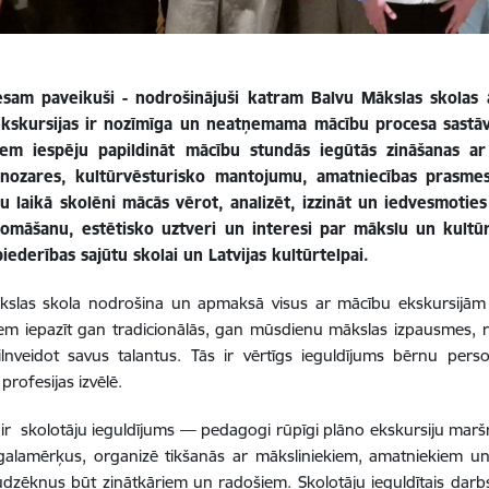
sam paveikuši - nodrošinājuši katram Balvu Mākslas skolas 
kskursijas ir nozīmīga un neatņemama mācību procesa sastāvd
em iespēju papildināt mācību stundās iegūtās zināšanas ar 
nozares, kultūrvēsturisko mantojumu, amatniecības prasmes
ju laikā skolēni mācās vērot, analizēt, izzināt un iedvesmotie
omāšanu, estētisko uztveri un interesi par mākslu un kultūr
piederības sajūtu skolai un Latvijas kultūrtelpai.
kslas skola nodrošina un apmaksā visus ar mācību ekskursijām s
m iepazīt gan tradicionālās, gan mūsdienu mākslas izpausmes, ro
lnveidot savus talantus. Tās ir vērtīgs ieguldījums bērnu pers
profesijas izvēlē.
ir skolotāju ieguldījums — pedagogi rūpīgi plāno ekskursiju maršrut
galamērķus, organizē tikšanās ar māksliniekiem, amatniekiem un
dzēkņus būt zinātkāriem un radošiem. Skolotāju ieguldītais darbs