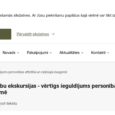
iešamās sīkdatnes. Ar Jūsu piekrišanu papildus šajā vietnē var tikt i
Pārvaldīt sīkdatnes
Novads
Pakalpojumi
Aktualitātes
Kontakti
dījums personības attīstībā un radošajā izaugsmē
bu ekskursijas - vērtīgs ieguldījums personība
smē
ņot tekstu