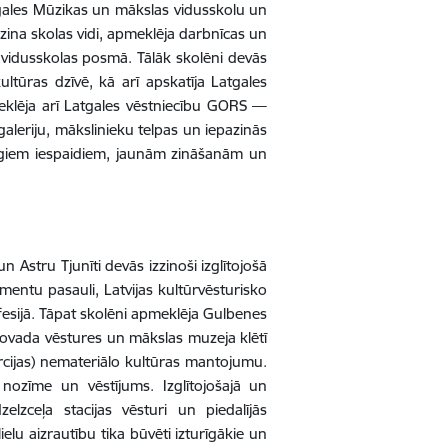
gales Mūzikas un mākslas vidusskolu un
azina skolas vidi, apmeklēja darbnīcas un
u vidusskolas posmā.
Tālāk skolēni devās
ltūras dzīvē, kā arī apskatīja Latgales
klēja arī Latgales vēstniecību GORS —
galeriju, mākslinieku telpas un iepazinās
īgiem iespaidiem, jaunām zināšanām un
 Astru Tjunīti devās izzinoši izglītojošā
mentu pasauli, Latvijas kultūrvēsturisko
ofesijā. Tāpat skolēni apmeklēja Gulbenes
ovada vēstures un mākslas muzeja klētī
Turcijas) nemateriālo kultūras mantojumu.
 nozīme un vēstījums.
Izglītojošajā un
elzceļa stacijas vēsturi un piedalījās
ielu aizrautību tika būvēti izturīgākie un