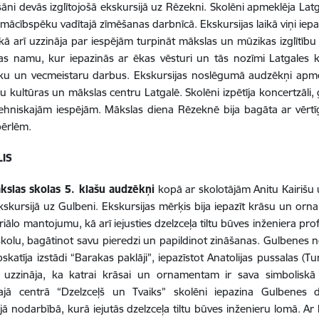
šāni devās izglītojošā ekskursijā uz Rēzekni.
Skolēni apmeklēja Lat
s mācībspēku vadītajā zīmēšanas darbnīcā. Ekskursijas laikā viņi iep
 kā arī uzzināja par iespējām turpināt mākslas un mūzikas izglītīb
s namu, kur iepazinās ar ēkas vēsturi un tās nozīmi Latgales ku
eku un vecmeistaru darbus.
Ekskursijas noslēgumā audzēkņi apme
u kultūras un mākslas centru Latgalē. Skolēni izpētīja koncertzāli, 
ehniskajām iespējām.
Mākslas diena Rēzeknē bija bagāta ar vērt
pērlēm.
LIS
kslas skolas 5. klašu audzēkņi
kopā ar skolotājām Anitu Kairišu un
skursijā uz Gulbeni.
Ekskursijas mērķis bija iepazīt krāsu un orna
riālo mantojumu, kā arī iejusties dzelzceļa tiltu būves inženiera pr
kolu, bagātinot savu pieredzi un papildinot zināšanas.
Gulbenes n
pskatīja izstādi “Barakas paklāji”, iepazīstot Anatolijas pussalas (
 uzzināja, ka katrai krāsai un ornamentam ir sava simboliskā
vajā centrā “Dzelzceļš un Tvaiks” skolēni iepazina Gulbenes dz
jā nodarbībā, kurā iejutās dzelzceļa tiltu būves inženieru lomā. Ar l