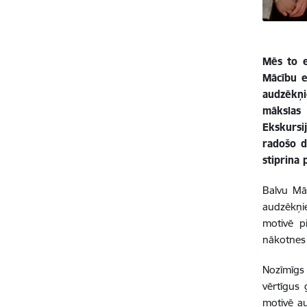
Mēs to e
Mācību e
audzēkņi
mākslas 
Ekskursi
radošo d
stiprina 
Balvu Mā
audzēkņie
motivē pi
nākotnes 
Nozīmīgs 
vērtīgus 
motivē au