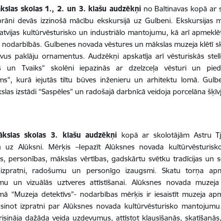
kslas skolas 1., 2. un 3. klašu audzēkņi
no Baltinavas kopā ar sk
brāni devās izzinošā mācību ekskursijā uz Gulbeni.
Ekskursijas 
Latvijas kultūrvēsturisko un industriālo mantojumu, kā arī apmekl
s nodarbībās.
Gulbenes novada vēstures un mākslas muzeja klētī sko
vus paklāju ornamentus. Audzēkņi apskatīja arī vēsturiskās stel
ļš un Tvaiks” skolēni iepazinās ar dzelzceļa vēsturi un pieda
ums”, kurā iejutās tiltu būves inženieru un arhitektu lomā.
Gulb
kslas izstādi “Saspēles” un radošajā darbnīcā veidoja porcelāna šķīv
kslas skolas 3. klašu audzēkņi
kopā ar skolotājām Astru T
ā uz Alūksni. Mērķis
–Iepazīt Alūksnes novada kultūrvēsturisk
, personības, mākslas vērtības, gadskārtu svētku tradīcijas un 
 izpratni, radošumu un personīgo izaugsmi. Skatu torņa apm
u un vizuālās uztveres attīstīšanai.
Alūksnes novada muzeja 
 “Muzeja detektīvs”- nodarbības mērķis ir iesaistīt muzeja apme
osinot izpratni par Alūksnes novada kultūrvēsturisko mantojumu
isināja dažāda veida uzdevumus, attīstot klausīšanās, skatīšanās