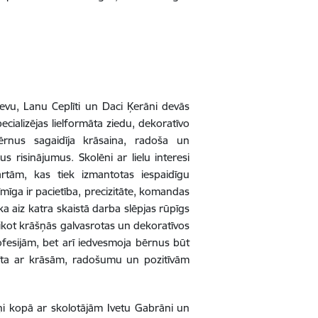
vu, Lanu Ceplīti un Daci Ķerāni devās
ializējas lielformāta ziedu, dekoratīvo
bērnus sagaidīja krāsaina, radoša un
s risinājumus. Skolēni ar lielu interesi
rtām, kas tiek izmantotas iespaidīgu
zīmīga ir pacietība, precizitāte, komandas
 ka aiz katra skaistā darba slēpjas rūpīgs
ikot krāšņās galvasrotas un dekoratīvos
ofesijām, bet arī iedvesmoja bērnus būt
ildīta ar krāsām, radošumu un pozitīvām
 kopā ar skolotājām Ivetu Gabrāni un