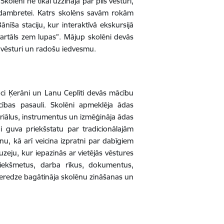
kolēni ne tikai uzzināja par pils vēsturi,
z dambretei. Katrs skolēns savām rokām
īša staciju, kur interaktīvā ekskursijā
artāls zem lupas”.
Mājup skolēni devās
 vēsturi un radošu iedvesmu.
i Ķerāni un Lanu Ceplīti devās mācību
ības pasauli.
Skolēni apmeklēja ādas
riālus, instrumentus un izmēģināja ādas
ni guva priekšstatu par tradicionālajām
, kā arī veicina izpratni par dabīgiem
zeju, kur iepazinās ar vietējās vēstures
riekšmetus, darba rīkus, dokumentus,
ieredze bagātināja skolēnu zināšanas un