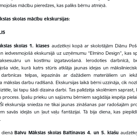
mojošas mācību pieredzes, kas paliks bērnu atmiņā.
kslas skolas mācību ekskursijas:
LIS
kslas skolas 1. klases
audzēkņi kopā ar skolotājām Diānu Poše
un iedvesmojošā ekskursijā uz uzņēmumu “Elmino Design”, kas spec
aksesuāru un kostīmu izgatavošanā.
Ierodoties darbnīcā, 
oša vide, kurā katrs stūris atklāja jaunas idejas un māksliniecisku
a darbnīcas telpas, iepazinās ar dažādiem materiāliem un iekā
ta mākslas darbu radīšanā.
Ekskursijas laikā bērni uzzināja, cik no
iztēle, lai tapu šādi dizaina darbi. Tas palīdzēja skolēniem saprast,
s process.
Īpašu prieku un sajūsmu bērniem sagādāja iespēja piela
Šī ekskursija sniedza ne tikai jaunas zināšanas par radošajām pr
m savās idejās un ļaut vaļu fantāzijai. Tā bija diena, kas piep
.
ā dienā
Balvu Mākslas skolas Baltinavas 4. un 5. klašu
audzēkņi