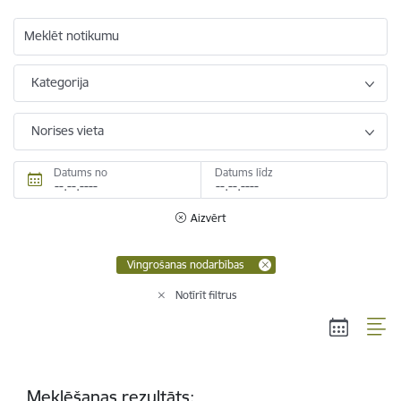
Meklēt notikumu
Kategorija
Norises vieta
Datums no
Datums līdz
Aizvērt
Vingrošanas nodarbības
Notīrīt filtrus
Meklēšanas rezultāts: