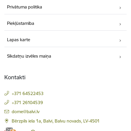
Privātuma politika
Piekļūstamība
Lapas karte
Sīkdatņu izvēles maiņa
Kontakti
+371 64522453
+371 26104539
E-pasts:
dome@balvi.lv
Bērzpils iela 1a, Balvi, Balvu novads, LV-4501