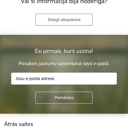
Vai šī informācija bija noderīga?
Sniegt atsauksmi
Esi pirmais, kurš uzzina!
Piesakies jaunumu saņemšanai savā e-pastā.
Kājene
Ātrās saites