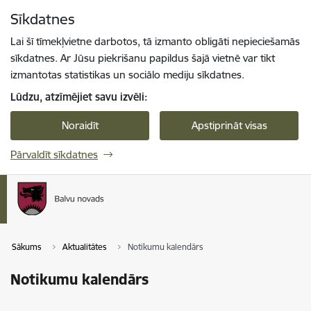
Pāriet uz lapas saturu
Sīkdatnes
Spied
lai meklētu
Enter
Lai šī tīmekļvietne darbotos, tā izmanto obligāti nepieciešamās
sīkdatnes. Ar Jūsu piekrišanu papildus šajā vietnē var tikt
izmantotas statistikas un sociālo mediju sīkdatnes.
Lūdzu, atzīmējiet savu izvēli:
Noraidīt
Apstiprināt visas
Pārvaldīt sīkdatnes
Sākums
Aktualitātes
Notikumu kalendārs
Notikumu kalendārs