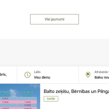
Visi jaunumi
Laiks
Atrašanās 
bris,
Visu dienu
Balvu no
Balto zeķīšu, Bērnības un Pilng
Svētki