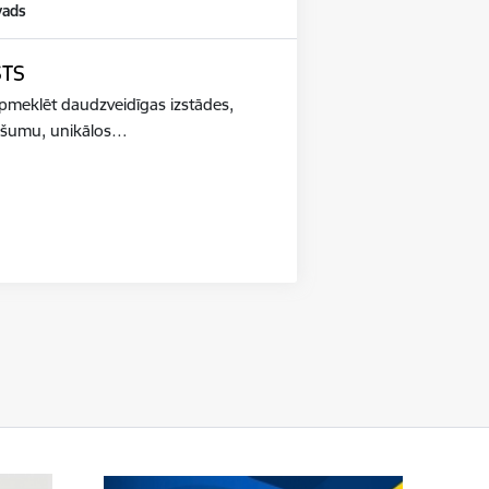
vads
STS
apmeklēt daudzveidīgas izstādes,
adošumu, unikālos…