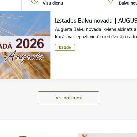
Visu dienu
Balvu no
Izstādes Balvu novadā | AUGU
Augustā Balvu novadā ikviens aicināts 
kurās var iepazīt vietējo iedzīvotāju r
Izstāde
Visi notikumi