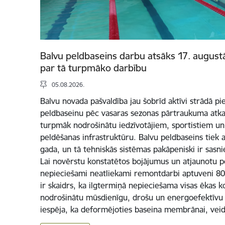
Balvu peldbaseins darbu atsāks 17. augustā –
par tā turpmāko darbību
05.08.2026.
Balvu novada pašvaldība jau šobrīd aktīvi strādā pie
peldbaseinu pēc vasaras sezonas pārtraukuma atkal
turpmāk nodrošinātu iedzīvotājiem, sportistiem un
peldēšanas infrastruktūru. Balvu peldbaseins tiek 
gada, un tā tehniskās sistēmas pakāpeniski ir sasni
Lai novērstu konstatētos bojājumus un atjaunotu p
nepieciešami neatliekami remontdarbi aptuveni 80
ir skaidrs, ka ilgtermiņā nepieciešama visas ēkas k
nodrošinātu mūsdienīgu, drošu un energoefektīvu i
iespēja, ka deformējoties baseina membrānai, vei