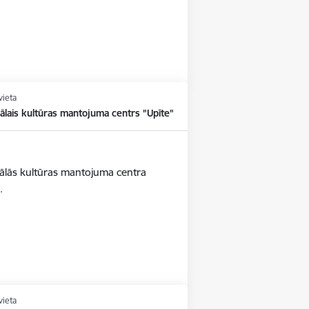
vieta
ālais kultūras mantojuma centrs "Upīte"
iālās kultūras mantojuma centra
6.
vieta