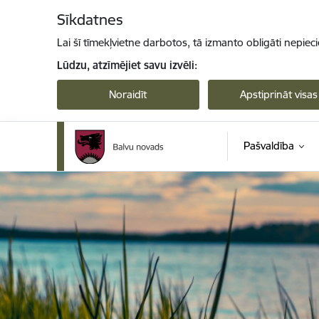
Pāriet uz lapas saturu
Sīkdatnes
Lai šī tīmekļvietne darbotos, tā izmanto obligāti nepiec
Lūdzu, atzīmējiet savu izvēli:
Noraidīt
Apstiprināt visas
Pašvaldība
Balvu novada pašvaldība