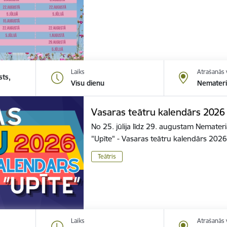
Laiks
Atrašanās 
sts,
Visu dienu
Nemateri
Vasaras teātru kalendārs 2026
No 25. jūlija līdz 29. augustam Nemater
"Upīte" - Vasaras teātru kalendārs 202
Teātris
Laiks
Atrašanās 