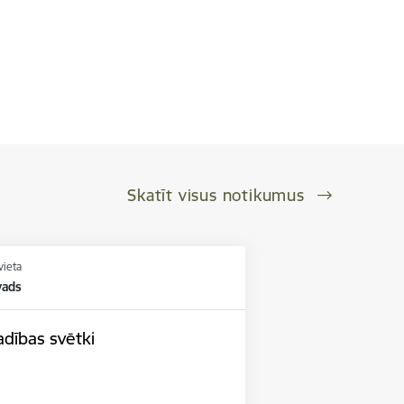
Skatīt visus notikumus
vieta
vads
adības svētki