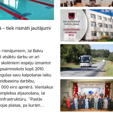
 tiek risināti jautājumi
 risinājumiem, lai Balvu
 atsāktu darbu un arī
 skolēniem iespēju izmantot
apsaimniekots kopš 2010.
egušas savu kalpošanas laiku.
eldbaseina darbību,
 000 eiro apmērā. Vienlaikus
ompleksa atjaunošana, lai
nfrastruktūru. ''Pastāv
dojas plaisas, pa kurām…