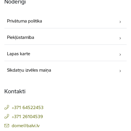
Noderīgi
Privātuma politika
Piekļūstamība
Lapas karte
Sīkdatņu izvēles maiņa
Kontakti
+371 64522453
+371 26104539
E-pasts:
dome@balvi.lv