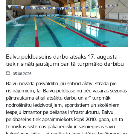
Balvu peldbaseins darbu atsāks 17. augustā –
tiek risināti jautājumi par tā turpmāko darbību
05.08.2026.
Balvu novada pašvaldība jau šobrīd aktīvi strādā pie
risinājumiem, lai Balvu peldbaseinu pēc vasaras sezonas
pārtraukuma atkal atsāktu darbu un arī turpmāk
nodrošinātu iedzīvotājiem, sportistiem un skolēniem
iespēju izmantot peldēšanas infrastruktūru. Balvu
peldbaseins tiek apsaimniekots kopš 2010. gada, un tā
tehniskās sistēmas pakāpeniski ir sasniegušas savu
kalpošanas laiku. Lai novērstu konstatētos bojājumus un