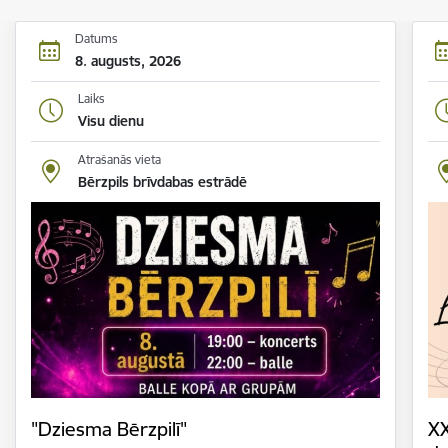
Datums
8. augusts, 2026
Laiks
Visu dienu
Atrašanās vieta
Bērzpils brīvdabas estrādē
"Dziesma Bērzpilī"
XX