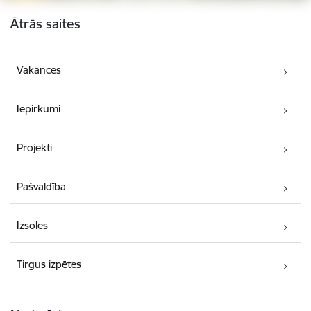
Kājene
Ātrās saites
Vakances
Iepirkumi
Projekti
Pašvaldība
Izsoles
Tirgus izpētes