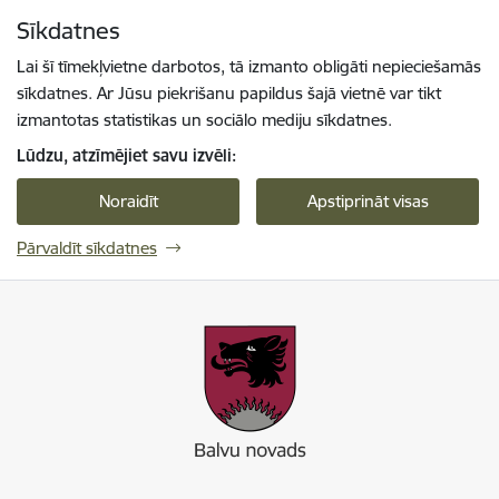
Pāriet uz lapas saturu
Sīkdatnes
Spied
lai meklētu
Enter
Lai šī tīmekļvietne darbotos, tā izmanto obligāti nepieciešamās
sīkdatnes. Ar Jūsu piekrišanu papildus šajā vietnē var tikt
izmantotas statistikas un sociālo mediju sīkdatnes.
Lūdzu, atzīmējiet savu izvēli:
Noraidīt
Apstiprināt visas
Pārvaldīt sīkdatnes
Balvu novada pašvaldība