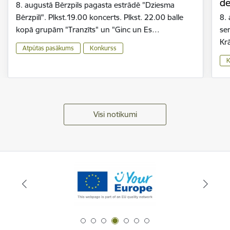
de
8. augustā Bērzpils pagasta estrādē "Dziesma
Bērzpilī". Plkst.19.00 koncerts. Plkst. 22.00 balle
8.
kopā grupām "Tranzīts" un "Ginc un Es…
se
Kr
Atpūtas pasākums
Konkurss
K
Visi notikumi