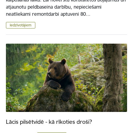
atjaunotu peldbaseina darbību, nepieciešami
neatliekami remontdarbi aptuveni 80…
Iedzīvotājiem
Lācis pilsētvidē - kā rīkoties droši?