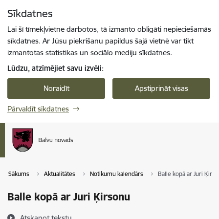
Pāriet uz lapas saturu
Sīkdatnes
Spied
lai meklētu
Enter
Lai šī tīmekļvietne darbotos, tā izmanto obligāti nepieciešamās
sīkdatnes. Ar Jūsu piekrišanu papildus šajā vietnē var tikt
izmantotas statistikas un sociālo mediju sīkdatnes.
Lūdzu, atzīmējiet savu izvēli:
Noraidīt
Apstiprināt visas
Pārvaldīt sīkdatnes
Sākums
Aktualitātes
Notikumu kalendārs
Balle kopā ar Juri Ķirs
Balle kopā ar Juri Ķirsonu
Atskaņot tekstu