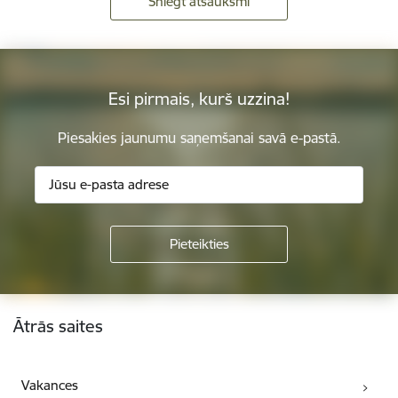
Sniegt atsauksmi
Esi pirmais, kurš uzzina!
Piesakies jaunumu saņemšanai savā e-pastā.
Kājene
Ātrās saites
Vakances