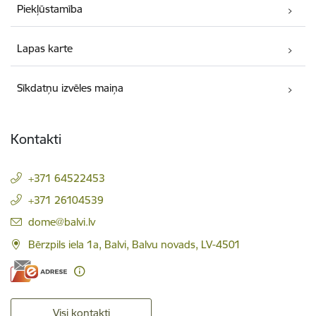
Piekļūstamība
Lapas karte
Sīkdatņu izvēles maiņa
Kontakti
+371 64522453
+371 26104539
E-pasts:
dome@balvi.lv
Bērzpils iela 1a, Balvi, Balvu novads, LV-4501
Visi kontakti