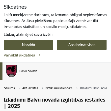
Pāriet uz lapas saturu
Sīkdatnes
Spied
lai meklētu
Enter
Lai šī tīmekļvietne darbotos, tā izmanto obligāti nepieciešamās
sīkdatnes. Ar Jūsu piekrišanu papildus šajā vietnē var tikt
izmantotas statistikas un sociālo mediju sīkdatnes.
Lūdzu, atzīmējiet savu izvēli:
Noraidīt
Apstiprināt visas
Pārvaldīt sīkdatnes
Sākums
Aktualitātes
Notikumu kalendārs
Izlaidumi Balvu novada 
Izlaidumi Balvu novada izglītības iestādēs
| 2025