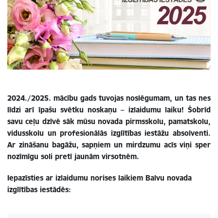
2024./2025. mācību gads tuvojas noslēgumam, un tas nes
līdzi arī īpašu svētku noskaņu – izlaidumu laiku! Šobrīd
savu ceļu dzīvē sāk mūsu novada pirmsskolu, pamatskolu,
vidusskolu un profesionālās izglītības iestāžu absolventi.
Ar zināšanu bagāžu, sapņiem un mirdzumu acīs viņi sper
nozīmīgu soli pretī jaunām virsotnēm.
Iepazīsties ar izlaidumu norises laikiem Balvu novada
izglītības iestādēs: