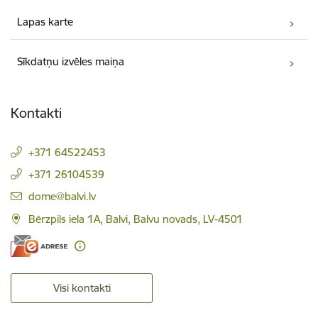
Lapas karte
Sīkdatņu izvēles maiņa
Kontakti
+371 64522453
+371 26104539
E-pasts:
dome@balvi.lv
Bērzpils iela 1A, Balvi, Balvu novads, LV-4501
Visi kontakti