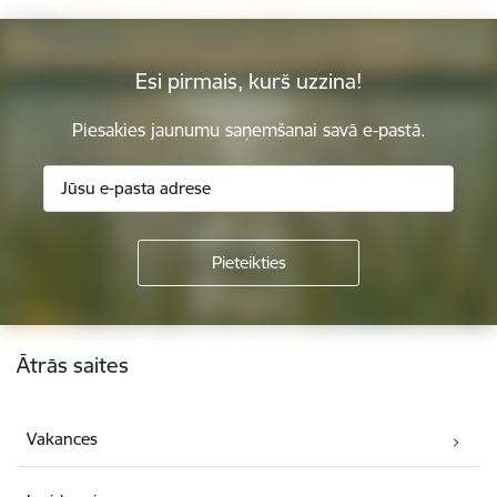
Esi pirmais, kurš uzzina!
Piesakies jaunumu saņemšanai savā e-pastā.
Kājene
Ātrās saites
Vakances