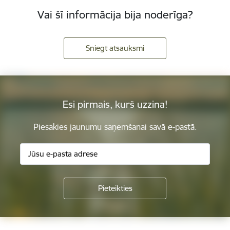
Vai šī informācija bija noderīga?
Sniegt atsauksmi
Esi pirmais, kurš uzzina!
Piesakies jaunumu saņemšanai savā e-pastā.
Kājene