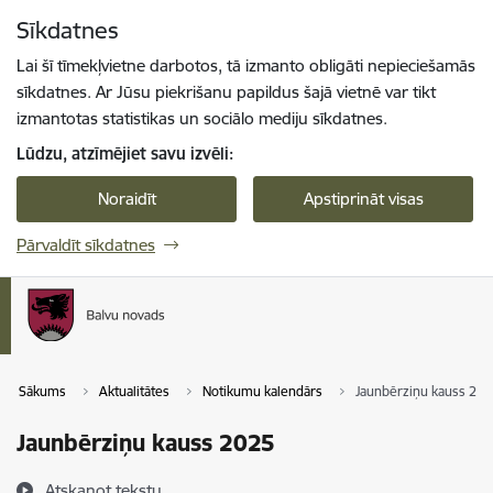
Pāriet uz lapas saturu
Sīkdatnes
Spied
lai meklētu
Enter
Lai šī tīmekļvietne darbotos, tā izmanto obligāti nepieciešamās
sīkdatnes. Ar Jūsu piekrišanu papildus šajā vietnē var tikt
izmantotas statistikas un sociālo mediju sīkdatnes.
Lūdzu, atzīmējiet savu izvēli:
Noraidīt
Apstiprināt visas
Pārvaldīt sīkdatnes
Sākums
Aktualitātes
Notikumu kalendārs
Jaunbērziņu kauss 20
Jaunbērziņu kauss 2025
Atskaņot tekstu