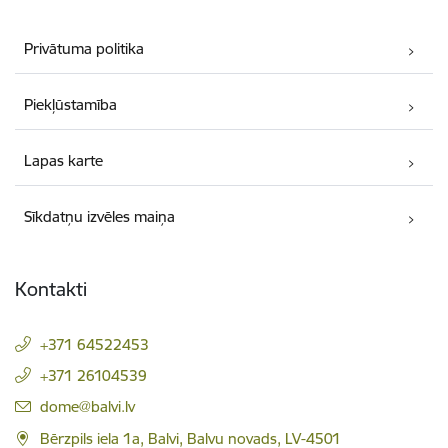
Privātuma politika
Piekļūstamība
Lapas karte
Sīkdatņu izvēles maiņa
Kontakti
+371 64522453
+371 26104539
E-pasts:
dome@balvi.lv
Bērzpils iela 1a, Balvi, Balvu novads, LV-4501