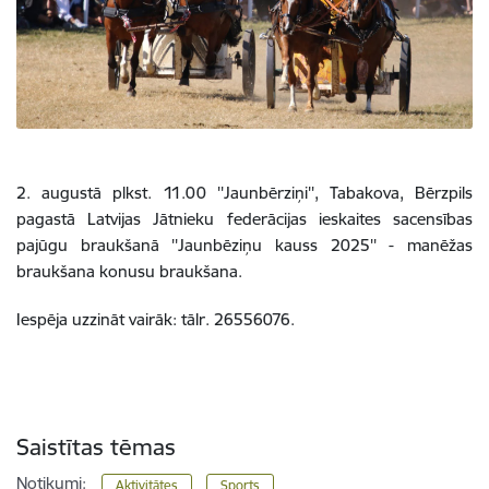
2. augustā plkst. 11.00 ''Jaunbērziņi'', Tabakova, Bērzpils
pagastā Latvijas Jātnieku federācijas ieskaites sacensības
pajūgu braukšanā ''Jaunbēziņu kauss 2025'' - manēžas
braukšana konusu braukšana.
Iespēja uzzināt vairāk: tālr. 26556076.
Saistītas tēmas
Notikumi:
Aktivitātes
Sports