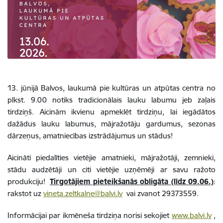
13. jūnijā Balvos, laukumā pie kultūras un atpūtas centra no
plkst. 9.00 notiks tradicionālais lauku labumu jeb zaļais
tirdziņš. Aicinām ikvienu apmeklēt tirdziņu, lai iegādātos
dažādus lauku labumus, mājražotāju gardumus, sezonas
dārzeņus, amatniecības izstrādājumus un stādus!
Aicināti piedalīties vietējie amatnieki, mājražotāji, zemnieki,
stādu audzētāji un citi vietējie uzņēmēji ar savu ražoto
produkciju!
Tirgotājiem pieteikšanās obligāta (līdz 09.06.)
:
rakstot uz
vineta.zeltkalne@balvi.lv
vai zvanot 29373559.
Informācijai par ikmēneša tirdziņa norisi sekojiet
www.balvi.lv
,