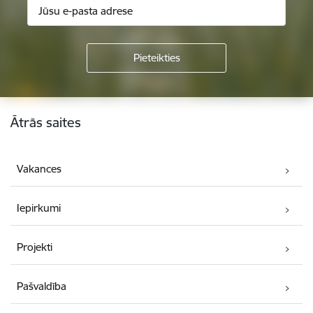
Kājene
Ātrās saites
Vakances
Iepirkumi
Projekti
Pašvaldība