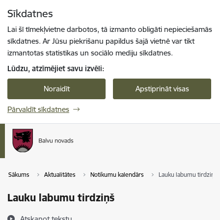
Pāriet uz lapas saturu
Sīkdatnes
Spied
lai meklētu
Enter
Lai šī tīmekļvietne darbotos, tā izmanto obligāti nepieciešamās
sīkdatnes. Ar Jūsu piekrišanu papildus šajā vietnē var tikt
izmantotas statistikas un sociālo mediju sīkdatnes.
Lūdzu, atzīmējiet savu izvēli:
Noraidīt
Apstiprināt visas
Pārvaldīt sīkdatnes
Sākums
Aktualitātes
Notikumu kalendārs
Lauku labumu tirdziņš
Lauku labumu tirdziņš
Atskaņot tekstu