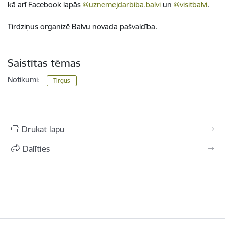
kā arī Facebook lapās
@uznemejdarbiba.balvi
un
@visitbalvi
.
Tirdziņus organizē Balvu novada pašvaldība.
Saistītas tēmas
Notikumi:
Tirgus
Drukāt lapu
Dalīties