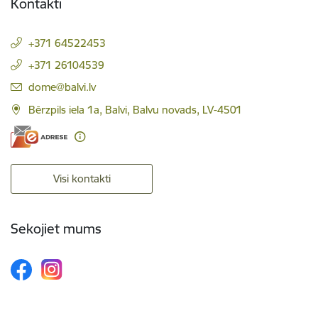
Kontakti
+371 64522453
+371 26104539
E-pasts:
dome@balvi.lv
Bērzpils iela 1a, Balvi, Balvu novads, LV-4501
Visi kontakti
Sekojiet mums