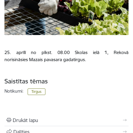
25. aprīlī no plkst. 08.00 Skolas ielā 1, Rekovā
norisināsies
Mazais pavasara gadatirgus.
Saistītas tēmas
Notikumi:
Tirgus
Drukāt lapu
Dalīties