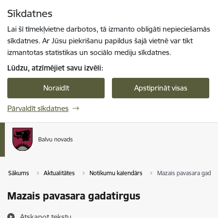
Pāriet uz lapas saturu
Sīkdatnes
Spied
lai meklētu
Enter
Lai šī tīmekļvietne darbotos, tā izmanto obligāti nepieciešamās
sīkdatnes. Ar Jūsu piekrišanu papildus šajā vietnē var tikt
izmantotas statistikas un sociālo mediju sīkdatnes.
Lūdzu, atzīmējiet savu izvēli:
Noraidīt
Apstiprināt visas
Pārvaldīt sīkdatnes
Sākums
Aktualitātes
Notikumu kalendārs
Mazais pavasara gadat
Mazais pavasara gadatirgus
Atskaņot tekstu