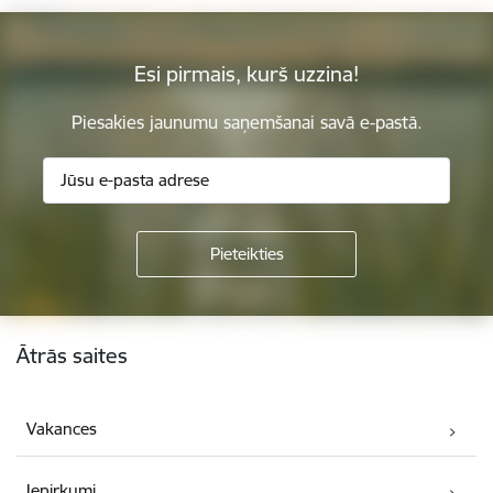
Esi pirmais, kurš uzzina!
Piesakies jaunumu saņemšanai savā e-pastā.
Kājene
Ātrās saites
Vakances
Iepirkumi