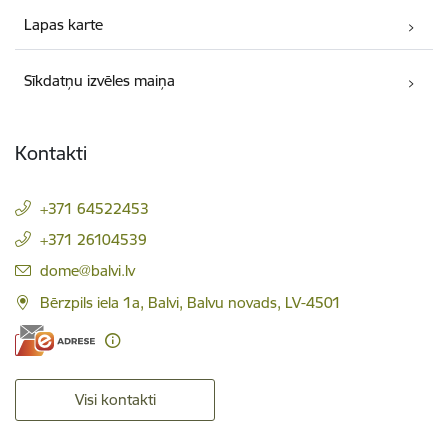
Lapas karte
Sīkdatņu izvēles maiņa
Kontakti
+371 64522453
+371 26104539
E-pasts:
dome@balvi.lv
Bērzpils iela 1a, Balvi, Balvu novads, LV-4501
Visi kontakti