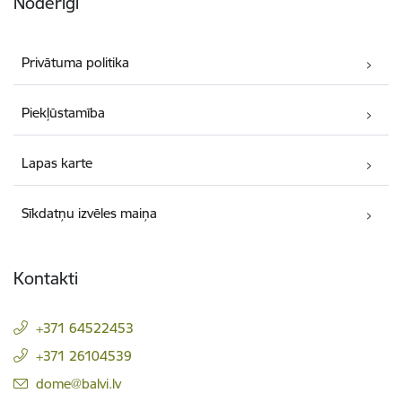
Noderīgi
Privātuma politika
Piekļūstamība
Lapas karte
Sīkdatņu izvēles maiņa
Kontakti
+371 64522453
+371 26104539
E-pasts:
dome@balvi.lv