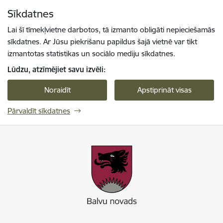
Pāriet uz lapas saturu
Sīkdatnes
Spied
lai meklētu
Enter
Lai šī tīmekļvietne darbotos, tā izmanto obligāti nepieciešamās
sīkdatnes. Ar Jūsu piekrišanu papildus šajā vietnē var tikt
izmantotas statistikas un sociālo mediju sīkdatnes.
Lūdzu, atzīmējiet savu izvēli:
Noraidīt
Apstiprināt visas
Pārvaldīt sīkdatnes
Balvu novada pašvaldība