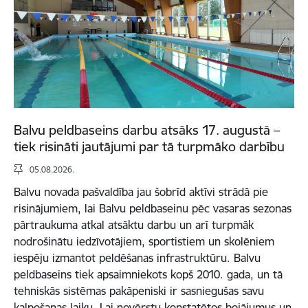
Balvu peldbaseins darbu atsāks 17. augustā –
tiek risināti jautājumi par tā turpmāko darbību
05.08.2026.
Balvu novada pašvaldība jau šobrīd aktīvi strādā pie
risinājumiem, lai Balvu peldbaseinu pēc vasaras sezonas
pārtraukuma atkal atsāktu darbu un arī turpmāk
nodrošinātu iedzīvotājiem, sportistiem un skolēniem
iespēju izmantot peldēšanas infrastruktūru. Balvu
peldbaseins tiek apsaimniekots kopš 2010. gada, un tā
tehniskās sistēmas pakāpeniski ir sasniegušas savu
kalpošanas laiku. Lai novērstu konstatētos bojājumus un