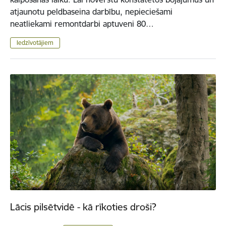
atjaunotu peldbaseina darbību, nepieciešami
neatliekami remontdarbi aptuveni 80…
Iedzīvotājiem
Lācis pilsētvidē - kā rīkoties droši?