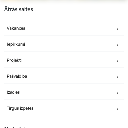
Kājene
Ātrās saites
Vakances
Iepirkumi
Projekti
Pašvaldība
Izsoles
Tirgus izpētes