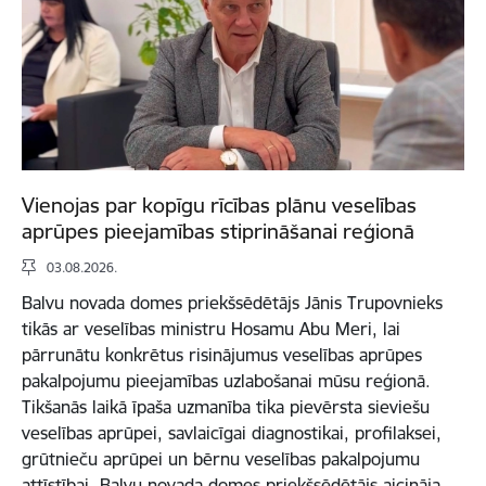
Vienojas par kopīgu rīcības plānu veselības
aprūpes pieejamības stiprināšanai reģionā
03.08.2026.
Balvu novada domes priekšsēdētājs Jānis Trupovnieks
tikās ar veselības ministru Hosamu Abu Meri, lai
pārrunātu konkrētus risinājumus veselības aprūpes
pakalpojumu pieejamības uzlabošanai mūsu reģionā.
Tikšanās laikā īpaša uzmanība tika pievērsta sieviešu
veselības aprūpei, savlaicīgai diagnostikai, profilaksei,
grūtnieču aprūpei un bērnu veselības pakalpojumu
attīstībai. Balvu novada domes priekšsēdētājs aicināja