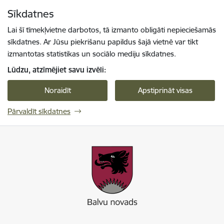
Pāriet uz lapas saturu
Sīkdatnes
Spied
lai meklētu
Enter
Lai šī tīmekļvietne darbotos, tā izmanto obligāti nepieciešamās
sīkdatnes. Ar Jūsu piekrišanu papildus šajā vietnē var tikt
izmantotas statistikas un sociālo mediju sīkdatnes.
Lūdzu, atzīmējiet savu izvēli:
Noraidīt
Apstiprināt visas
Pārvaldīt sīkdatnes
Balvu novada pašvaldība