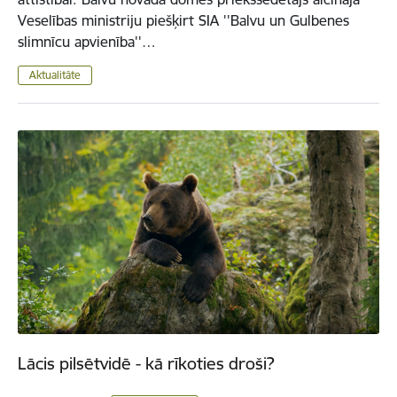
Veselības ministriju piešķirt SIA ''Balvu un Gulbenes
slimnīcu apvienība''…
Aktualitāte
Lācis pilsētvidē - kā rīkoties droši?