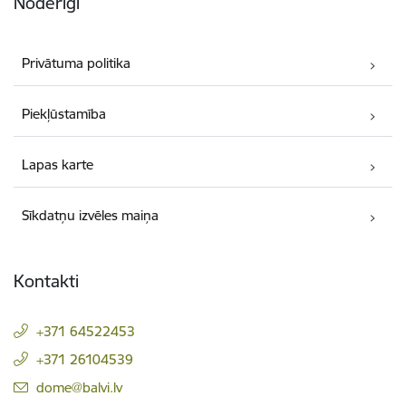
Noderīgi
Privātuma politika
Piekļūstamība
Lapas karte
Sīkdatņu izvēles maiņa
Kontakti
+371 64522453
+371 26104539
E-pasts:
dome@balvi.lv