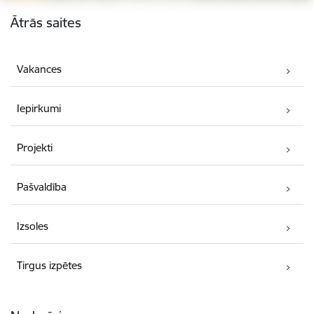
Kājene
Ātrās saites
Vakances
Iepirkumi
Projekti
Pašvaldība
Izsoles
Tirgus izpētes