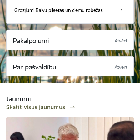
Grozījumi Balvu pilsētas un ciemu robežās
Pakalpojumi
Atvērt
Par pašvaldību
Atvērt
Jaunumi
Skatīt visus jaunumus