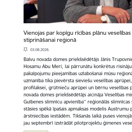
Vienojas par kopīgu rīcības plānu veselība
stiprināšanai reģionā
03.08.2026.
Balvu novada domes priekšsēdētājs Jānis Trupovniek
Hosamu Abu Meri, lai pārrunātu konkrētus risināj
pakalpojumu pieejamības uzlabošanai mūsu reģionā.
uzmanība tika pievērsta sieviešu veselības aprūpei, 
profilaksei, grūtnieču aprūpei un bērnu veselības p
novada domes priekšsēdētājs aicināja Veselības mini
Gulbenes slimnīcu apvienība'' reģionālās slimnīcas 
stāsies spēkā īpašais apmaksas modelis Austrumu 
ārstniecības iestādēm. Tikšanās laikā puses vienojā
jau septembrī izstrādāt pilotprojektu ģimenes ves