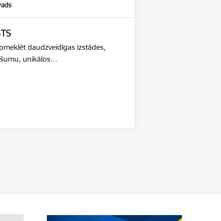
vads
STS
apmeklēt daudzveidīgas izstādes,
adošumu, unikālos…