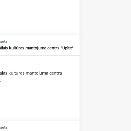
vieta
ālais kultūras mantojuma centrs "Upīte"
iālās kultūras mantojuma centra
6.
vieta