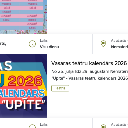
Laiks
Atrašanās 
sts,
Visu dienu
Nemateri
Vasaras teātru kalendārs 2026
No 25. jūlija līdz 29. augustam Nemater
"Upīte" - Vasaras teātru kalendārs 202
Teātris
Laiks
Atrašanās 