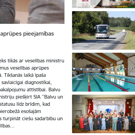
s aprūpes pieejamības
s tikās ar veselības ministru
umus veselības aprūpes
 Tikšanās laikā īpaša
savlaicīgai diagnostikai,
akalpojumu attīstībai. Balvu
striju piešķirt SIA ''Balvu un
statusu līdz brīdim, kad
pierobežā esošajām
s turpināt ciešu sadarbību un
elības…