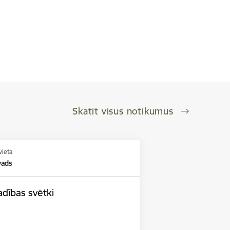
Skatīt visus notikumus
vieta
vads
adības svētki