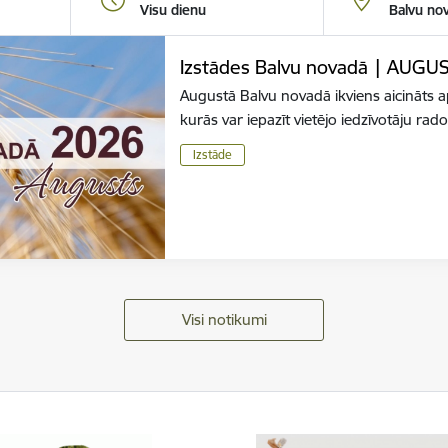
Visu dienu
Balvu no
Izstādes Balvu novadā | AUGU
Augustā Balvu novadā ikviens aicināts 
kurās var iepazīt vietējo iedzīvotāju r
Izstāde
Visi notikumi