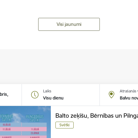
Visi jaunumi
Laiks
Atrašanās 
bris,
Visu dienu
Balvu no
Balto zeķīšu, Bērnības un Pilng
Svētki