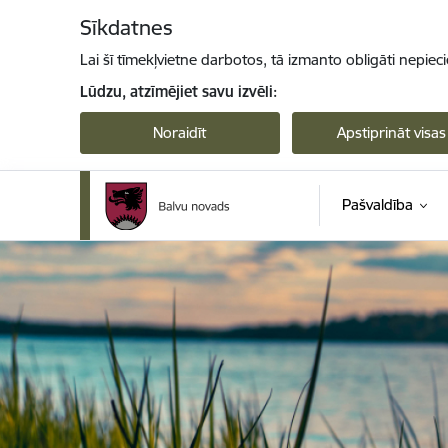
Pāriet uz lapas saturu
Sīkdatnes
Lai šī tīmekļvietne darbotos, tā izmanto obligāti nepiec
Lūdzu, atzīmējiet savu izvēli:
Noraidīt
Apstiprināt visas
Pašvaldība
Balvu novada pašvaldība