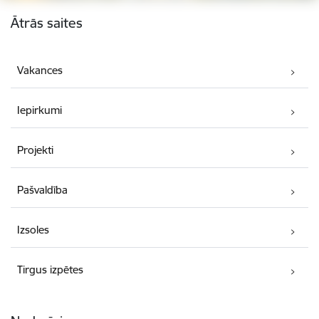
Kājene
Ātrās saites
Vakances
Iepirkumi
Projekti
Pašvaldība
Izsoles
Tirgus izpētes