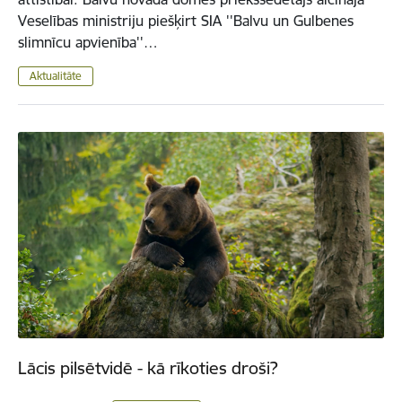
Veselības ministriju piešķirt SIA ''Balvu un Gulbenes
slimnīcu apvienība''…
Aktualitāte
Lācis pilsētvidē - kā rīkoties droši?