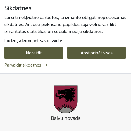
Pāriet uz lapas saturu
Sīkdatnes
Spied
lai meklētu
Enter
Lai šī tīmekļvietne darbotos, tā izmanto obligāti nepieciešamās
sīkdatnes. Ar Jūsu piekrišanu papildus šajā vietnē var tikt
izmantotas statistikas un sociālo mediju sīkdatnes.
Lūdzu, atzīmējiet savu izvēli:
Noraidīt
Apstiprināt visas
Pārvaldīt sīkdatnes
Balvu novada pašvaldība