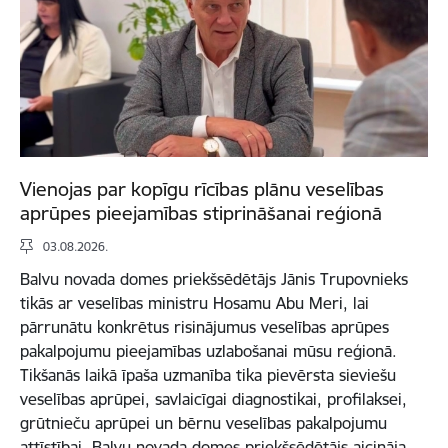
Vienojas par kopīgu rīcības plānu veselības
aprūpes pieejamības stiprināšanai reģionā
03.08.2026.
Balvu novada domes priekšsēdētājs Jānis Trupovnieks
tikās ar veselības ministru Hosamu Abu Meri, lai
pārrunātu konkrētus risinājumus veselības aprūpes
pakalpojumu pieejamības uzlabošanai mūsu reģionā.
Tikšanās laikā īpaša uzmanība tika pievērsta sieviešu
veselības aprūpei, savlaicīgai diagnostikai, profilaksei,
grūtnieču aprūpei un bērnu veselības pakalpojumu
attīstībai. Balvu novada domes priekšsēdētājs aicināja