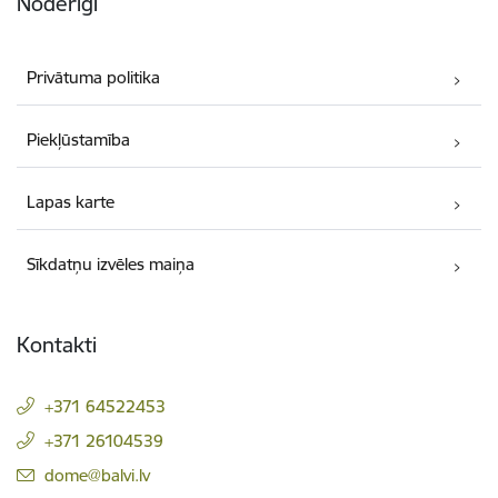
Noderīgi
Privātuma politika
Piekļūstamība
Lapas karte
Sīkdatņu izvēles maiņa
Kontakti
+371 64522453
+371 26104539
E-pasts:
dome@balvi.lv