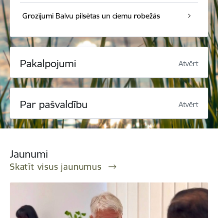
Grozījumi Balvu pilsētas un ciemu robežās
Pakalpojumi
Atvērt
Par pašvaldību
Atvērt
Jaunumi
Skatīt visus jaunumus