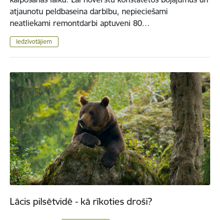
atjaunotu peldbaseina darbību, nepieciešami
neatliekami remontdarbi aptuveni 80…
Iedzīvotājiem
Lācis pilsētvidē - kā rīkoties droši?