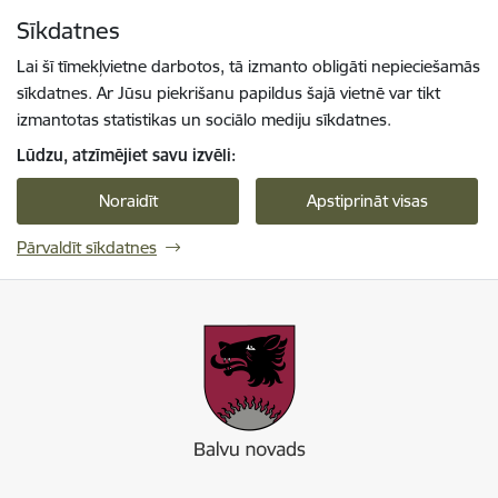
Pāriet uz lapas saturu
Sīkdatnes
Spied
lai meklētu
Enter
Lai šī tīmekļvietne darbotos, tā izmanto obligāti nepieciešamās
sīkdatnes. Ar Jūsu piekrišanu papildus šajā vietnē var tikt
izmantotas statistikas un sociālo mediju sīkdatnes.
Lūdzu, atzīmējiet savu izvēli:
Noraidīt
Apstiprināt visas
Pārvaldīt sīkdatnes
Balvu novada pašvaldība