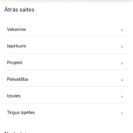
Kājene
Ātrās saites
Vakances
Iepirkumi
Projekti
Pašvaldība
Izsoles
Tirgus izpētes