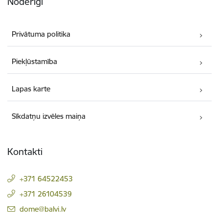
Noderīgi
Privātuma politika
Piekļūstamība
Lapas karte
Sīkdatņu izvēles maiņa
Kontakti
+371 64522453
+371 26104539
E-pasts:
dome@balvi.lv