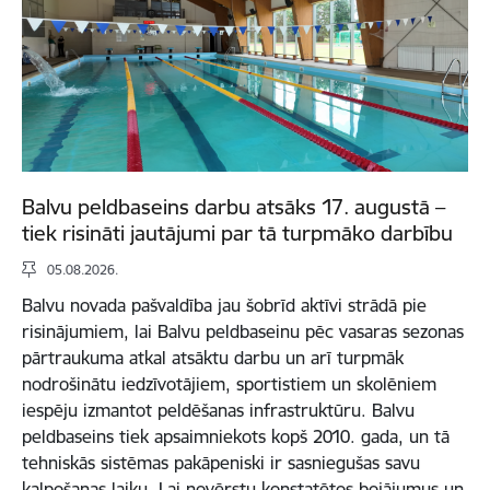
Balvu peldbaseins darbu atsāks 17. augustā –
tiek risināti jautājumi par tā turpmāko darbību
05.08.2026.
Balvu novada pašvaldība jau šobrīd aktīvi strādā pie
risinājumiem, lai Balvu peldbaseinu pēc vasaras sezonas
pārtraukuma atkal atsāktu darbu un arī turpmāk
nodrošinātu iedzīvotājiem, sportistiem un skolēniem
iespēju izmantot peldēšanas infrastruktūru. Balvu
peldbaseins tiek apsaimniekots kopš 2010. gada, un tā
tehniskās sistēmas pakāpeniski ir sasniegušas savu
kalpošanas laiku. Lai novērstu konstatētos bojājumus un