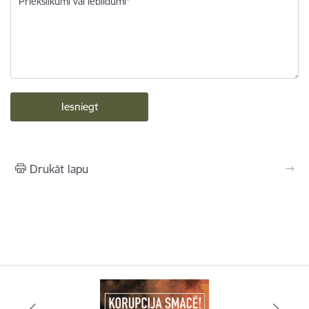
Priekšlikumi vai iebildumi
Drukāt lapu