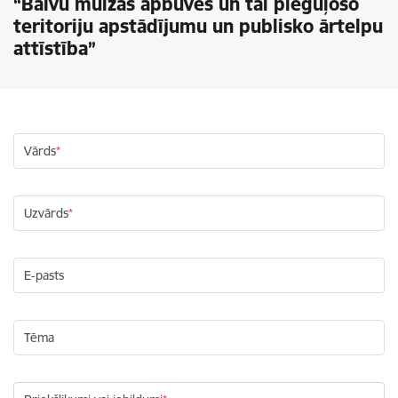
“Balvu muižas apbūves un tai pieguļošo
teritoriju apstādījumu un publisko ārtelpu
attīstība”
Vārds
Uzvārds
E-pasts
Tēma