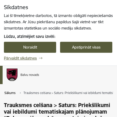
Pāriet uz lapas saturu
Sīkdatnes
Spied
lai meklētu
Enter
Lai šī tīmekļvietne darbotos, tā izmanto obligāti nepieciešamās
sīkdatnes. Ar Jūsu piekrišanu papildus šajā vietnē var tikt
izmantotas statistikas un sociālo mediju sīkdatnes.
Lūdzu, atzīmējiet savu izvēli:
Noraidīt
Apstiprināt visas
Pārvaldīt sīkdatnes
Sākums
Trauksmes celšana > Saturs: Priekšlikumi vai iebildumi tematiska
Trauksmes celšana > Saturs: Priekšlikumi
vai iebildumi tematiskajam plānojumam