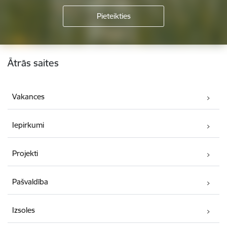
Kājene
Ātrās saites
Vakances
Iepirkumi
Projekti
Pašvaldība
Izsoles