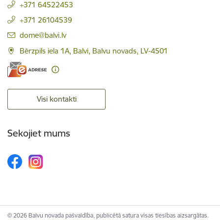
+371 64522453
+371 26104539
E-pasts:
dome@balvi.lv
Bērzpils iela 1A, Balvi, Balvu novads, LV-4501
Visi kontakti
Sekojiet mums
© 2026 Balvu novada pašvaldība, publicētā satura visas tiesības aizsargātas.