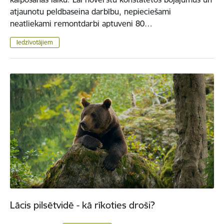
atjaunotu peldbaseina darbību, nepieciešami
neatliekami remontdarbi aptuveni 80…
Iedzīvotājiem
Lācis pilsētvidē - kā rīkoties droši?