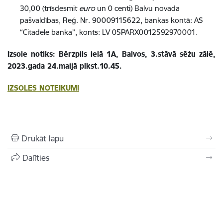
30,00 (trīsdesmit
euro
un 0 centi) Balvu novada
pašvaldības, Reģ. Nr. 90009115622, bankas kontā: AS
“Citadele banka”, konts: LV 05PARX0012592970001.
Izsole notiks: Bērzpils ielā 1A, Balvos, 3.stāvā sēžu zālē,
2023.gada 24.maijā plkst.10.45.
IZSOLES NOTEIKUMI
Drukāt lapu
Dalīties