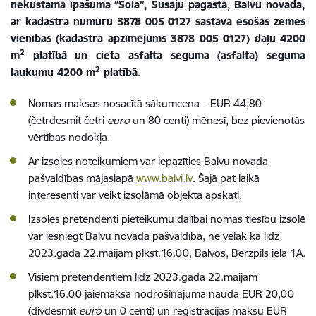
nekustamā īpašuma “Sola”, Susāju pagastā, Balvu novadā,
ar kadastra numuru 3878 005 0127 sastāvā esošās zemes
vienības (kadastra apzīmējums 3878 005 0127) daļu 4200
2
m
platībā un cieta asfalta seguma (asfalta) seguma
2
laukumu 4200 m
platībā.
Nomas maksas nosacītā sākumcena – EUR 44,80
(četrdesmit četri
euro
un 80 centi) mēnesī, bez pievienotās
vērtības nodokļa.
Ar izsoles noteikumiem var iepazīties Balvu novada
pašvaldības mājaslapā
www.balvi.lv
. Šajā pat laikā
interesenti var veikt izsolāmā objekta apskati.
Izsoles pretendenti pieteikumu dalībai nomas tiesību izsolē
var iesniegt Balvu novada pašvaldībā, ne vēlāk kā līdz
2023.gada 22.maijam plkst.16.00, Balvos, Bērzpils ielā 1A.
Visiem pretendentiem līdz 2023.gada 22.maijam
plkst.16.00 jāiemaksā
nodrošinājuma nauda
EUR 20,00
(divdesmit
euro
un 0 centi) un reģistrācijas maksu EUR