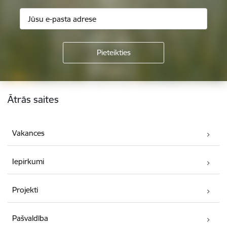
Kājene
Ātrās saites
Vakances
Iepirkumi
Projekti
Pašvaldība