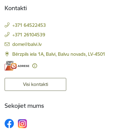
Kontakti
+371 64522453
+371 26104539
E-pasts:
dome@balvi.lv
Bērzpils iela 1A, Balvi, Balvu novads, LV-4501
Visi kontakti
Sekojiet mums