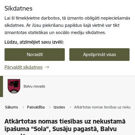
Pāriet uz lapas saturu
Sīkdatnes
Spied
lai meklētu
Enter
Lai šī tīmekļvietne darbotos, tā izmanto obligāti nepieciešamās
sīkdatnes. Ar Jūsu piekrišanu papildus šajā vietnē var tikt
izmantotas statistikas un sociālo mediju sīkdatnes.
Lūdzu, atzīmējiet savu izvēli:
Noraidīt
Apstiprināt visas
Pārvaldīt sīkdatnes
Sākums
Pašvaldība
Izsoles
Atkārtotas nomas tiesības uz nekust
Atkārtotas nomas tiesības uz nekustamā
īpašuma “Sola”, Susāju pagastā, Balvu