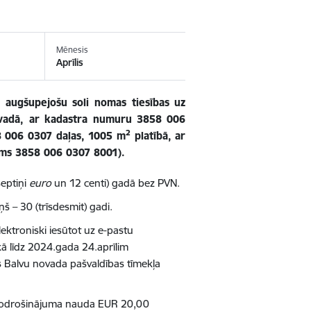
Mēnesis
Aprīlis
r augšupejošu soli nomas tiesības uz
ovadā, ar kadastra numuru 3858 006
2
8 006 0307 daļas, 1005 m
platībā, ar
ums 3858 006 0307 8001).
eptiņi
euro
un 12 centi) gadā bez PVN.
š – 30 (trīsdesmit) gadi.
lektroniski iesūtot uz e-pastu
kā līdz 2024.gada 24.aprīlim
ies Balvu novada pašvaldības tīmekļa
ā nodrošinājuma nauda EUR 20,00