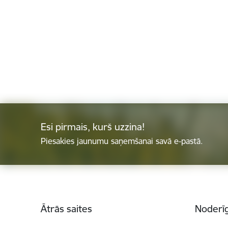
Esi pirmais, kurš uzzina!
Piesakies jaunumu saņemšanai savā e-pastā.
Kājene
Ātrās saites
Noderīg