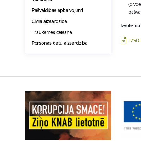
(divd
Pašvaldības apbalvojumi
pašva
Civilā aizsardzība
Izsole no
Trauksmes celšana
Lejupielād
IZSO
Personas datu aizsardzība