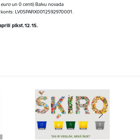
t
euro
un 0 centi) Balvu novada
a”, konts: LV05PARX0012592970001.
prīlī plkst.12.15.