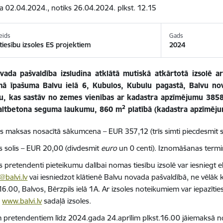
ta 02.04.2024., notiks 26.04.2024. plkst. 12.15
eids
Gads
iesību izsoles ES projektiem
2024
vada pašvaldība izsludina atklātā mutiskā atkārtotā izsolē a
ā īpašuma Balvu ielā 6, Kubulos, Kubulu pagastā, Balvu n
u, kas sastāv no zemes vienības ar kadastra apzīmējumu 385
2
faltbetona seguma laukumu, 860 m
platībā (kadastra apzīmēj
 maksas nosacītā sākumcena – EUR 357,12 (trīs simti piecdesmit s
es solis – EUR 20,00 (divdesmit
euro
un 0 centi). Iznomāšanas termiņ
s pretendenti pieteikumu dalībai nomas tiesību izsolē var iesniegt e
balvi.lv
vai iesniedzot klātienē Balvu novada pašvaldībā, ne vēlāk 
16.00, Balvos, Bērzpils ielā 1A. Ar izsoles noteikumiem var iepazīt
ē
www.balvi.lv
sadaļā izsoles.
m pretendentiem līdz 2024.gada 24.aprīlim plkst.16.00 jāiemaks