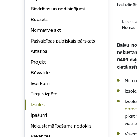
Izsludinā
Biedrības un nodibinājumi
Budžets
Izsoles v
Nomas t
Normatīvie akti
Pašvaldības publiskais pārskats
Balvu no
Attīstība
nekustam
0409 daļ
Projekti
cietā as
Būvvalde
Nomas
Iepirkumi
Izsol
Tirgus izpēte
Izsole
Izsoles
dome@
Īpašumi
plkst.
vietn
Nekustamā īpašuma nodoklis
Visie
Vakances