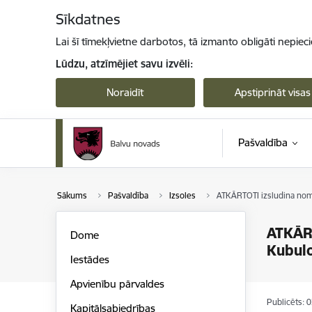
Pāriet uz lapas saturu
Sīkdatnes
Lai šī tīmekļvietne darbotos, tā izmanto obligāti nepiec
Lūdzu, atzīmējiet savu izvēli:
Noraidīt
Apstiprināt visas
Pašvaldība
Sākums
Pašvaldība
Izsoles
ATKĀRTOTI izsludina noma
ATKĀRT
Dome
Kubulo
Iestādes
Apvienību pārvaldes
Publicēts: 
Kapitālsabiedrības