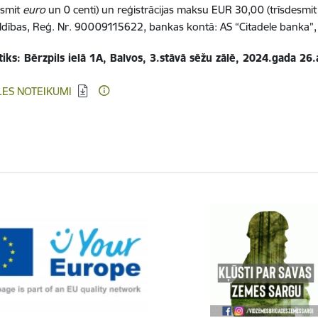
esmit
euro
un 0 centi) un reģistrācijas maksu EUR 30,00 (trīsdesmi
ldības, Reģ. Nr. 90009115622, bankas kontā: AS “Citadele bank
tiks: Bērzpils ielā 1A, Balvos, 3.stāvā sēžu zālē, 2024.gada 26.a
ēt:
LES NOTEIKUMI