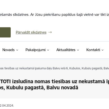
iešamās sīkdatnes. Ar Jūsu piekrišanu papildus šajā vietnē var tikt i
Pārvaldīt sīkdatnes
Novads
Pakalpojumi
Aktualitātes
Kontakti
s tiesības uz nekustamā īpašuma daļu Balvu ielā 6, Kubulos, Kubulu pagastā, Bal
OTI izsludina nomas tiesības uz nekustamā īp
s, Kubulu pagastā, Balvu novadā
02.04.2024.