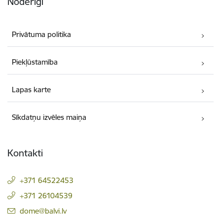
Noderīgi
Privātuma politika
Piekļūstamība
Lapas karte
Sīkdatņu izvēles maiņa
Kontakti
+371 64522453
+371 26104539
E-pasts:
dome@balvi.lv