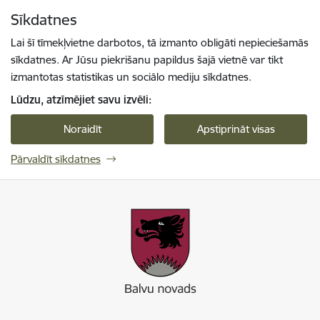
Pāriet uz lapas saturu
Sīkdatnes
Spied
lai meklētu
Enter
Lai šī tīmekļvietne darbotos, tā izmanto obligāti nepieciešamās
sīkdatnes. Ar Jūsu piekrišanu papildus šajā vietnē var tikt
izmantotas statistikas un sociālo mediju sīkdatnes.
Lūdzu, atzīmējiet savu izvēli:
Noraidīt
Apstiprināt visas
Pārvaldīt sīkdatnes
Balvu novada pašvaldība