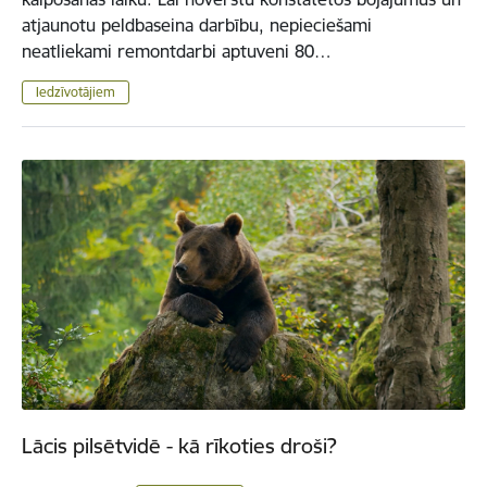
atjaunotu peldbaseina darbību, nepieciešami
neatliekami remontdarbi aptuveni 80…
Iedzīvotājiem
Lācis pilsētvidē - kā rīkoties droši?