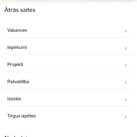
Kājene
Ātrās saites
Vakances
Iepirkumi
Projekti
Pašvaldība
Izsoles
Tirgus izpētes