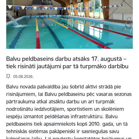
Balvu peldbaseins darbu atsāks 17. augustā –
tiek risināti jautājumi par tā turpmāko darbību
05.08.2026.
Balvu novada pašvaldība jau šobrīd aktīvi strādā pie
risinājumiem, lai Balvu peldbaseinu pēc vasaras sezonas
pārtraukuma atkal atsāktu darbu un arī turpmāk
nodrošinātu iedzīvotājiem, sportistiem un skolēniem
iespēju izmantot peldēšanas infrastruktūru. Balvu
peldbaseins tiek apsaimniekots kopš 2010. gada, un tā
tehniskās sistēmas pakāpeniski ir sasniegušas savu
kalpošanas laiku. Lai novērstu konstatētos bojājumus un