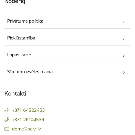
Noderīgi
Privātuma politika
Piekļūstamība
Lapas karte
Sīkdatņu izvēles maiņa
Kontakti
+371 64522453
+371 26104539
E-pasts:
dome@balvi.lv