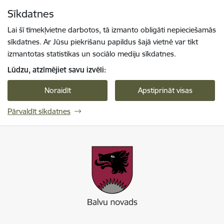
Pāriet uz lapas saturu
Sīkdatnes
Spied
lai meklētu
Enter
Lai šī tīmekļvietne darbotos, tā izmanto obligāti nepieciešamās
sīkdatnes. Ar Jūsu piekrišanu papildus šajā vietnē var tikt
izmantotas statistikas un sociālo mediju sīkdatnes.
Lūdzu, atzīmējiet savu izvēli:
Noraidīt
Apstiprināt visas
Pārvaldīt sīkdatnes
Balvu novada pašvaldība