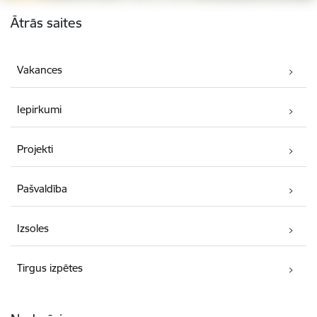
Kājene
Ātrās saites
Vakances
Iepirkumi
Projekti
Pašvaldība
Izsoles
Tirgus izpētes