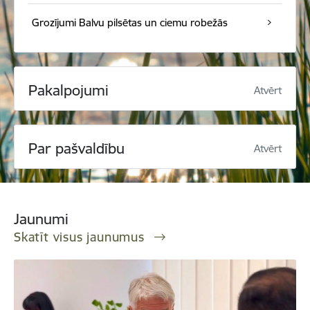
Grozījumi Balvu pilsētas un ciemu robežās
Pakalpojumi
Atvērt
Par pašvaldību
Atvērt
Jaunumi
Skatīt visus jaunumus