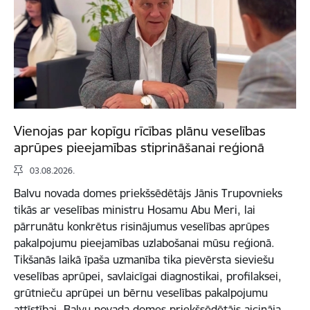
Vienojas par kopīgu rīcības plānu veselības
aprūpes pieejamības stiprināšanai reģionā
03.08.2026.
Balvu novada domes priekšsēdētājs Jānis Trupovnieks
tikās ar veselības ministru Hosamu Abu Meri, lai
pārrunātu konkrētus risinājumus veselības aprūpes
pakalpojumu pieejamības uzlabošanai mūsu reģionā.
Tikšanās laikā īpaša uzmanība tika pievērsta sieviešu
veselības aprūpei, savlaicīgai diagnostikai, profilaksei,
grūtnieču aprūpei un bērnu veselības pakalpojumu
attīstībai. Balvu novada domes priekšsēdētājs aicināja