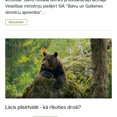
Veselības ministriju piešķirt SIA ''Balvu un Gulbenes
slimnīcu apvienība''…
Aktualitāte
Lācis pilsētvidē - kā rīkoties droši?