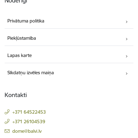
Noderīgi
Privātuma politika
Piekļūstamība
Lapas karte
Sīkdatņu izvēles maiņa
Kontakti
+371 64522453
+371 26104539
E-pasts:
dome@balvi.lv