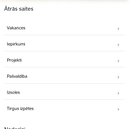
Kājene
Ātrās saites
Vakances
Iepirkumi
Projekti
Pašvaldība
Izsoles
Tirgus izpētes