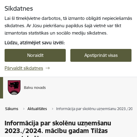
Pāriet uz lapas saturu
Sīkdatnes
Spied
lai meklētu
Enter
Lai šī tīmekļvietne darbotos, tā izmanto obligāti nepieciešamās
sīkdatnes. Ar Jūsu piekrišanu papildus šajā vietnē var tikt
izmantotas statistikas un sociālo mediju sīkdatnes.
Lūdzu, atzīmējiet savu izvēli:
Noraidīt
Apstiprināt visas
Pārvaldīt sīkdatnes
Sākums
Aktualitātes
Informācija par skolēnu uzņemšanu 2023./2024
Informācija par skolēnu uzņemšanu
2023./2024. mācību gadam Tilžas