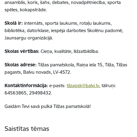
ansamblis, koris, šahs, debates, novadpētniecība, sporta
spēles, kokapstrāde.
Skolā ir:
internāts, sporta laukums, rotaļu laukums,
bibliotēka, datorklase, iespēja darboties Skolēnu padomē,
Jaunsargu organizācijā.
Skolas vērtības:
Cieņa, kvalitāte, līdzatbildība.
Skolas adrese:
Tilžas pamatskola, Raiņa iela 15, Tilža, Tilžas
pagasts, Balvu novads, LV-4572.
Kontaktinformācija:
e-pasts:
tilzapsk@balvi.lv
,
tālruņi:
64563865, 29498432.
Gaidām Tevi savā pulkā Tilžas pamatskolā!
Saistītas tēmas