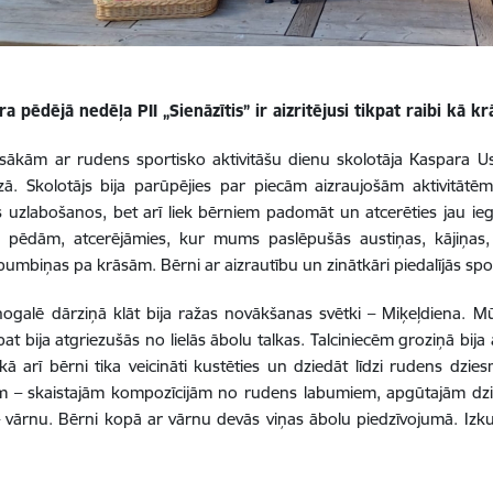
 pēdējā nedēļa PII „Sienāzītis” ir aizritējusi tikpat raibi kā k
sākām ar rudens sportisko aktivitāšu dienu skolotāja Kaspara Usā
ā. Skolotājs bija parūpējies par piecām aizraujošām aktivitātēm
es uzlabošanos, bet arī liek bērniem padomāt un atcerēties jau i
pēdām, atcerējāmies, kur mums paslēpušās austiņas, kājiņas, pl
bumbiņas pa krāsām. Bērni ar aizrautību un zinātkāri piedalījās spo
ogalē dārziņā klāt bija ražas novākšanas svētki – Miķeļdiena. Mū
at bija atgriezušās no lielās ābolu talkas. Talciniecēm groziņā bija
kā arī bērni tika veicināti kustēties un dziedāt līdzi rudens dzi
m – skaistajām kompozīcijām no rudens labumiem, apgūtajām dzi
 vārnu. Bērni kopā ar vārnu devās viņas ābolu piedzīvojumā. Izk