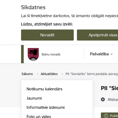
Pāriet uz lapas saturu
Sīkdatnes
Lai šī tīmekļvietne darbotos, tā izmanto obligāti nepiec
Lūdzu, atzīmējiet savu izvēli:
Noraidīt
Apstiprināt visas
Pašvaldība
Sākums
Aktualitātes
PII "Sienāzītis" bērni piedalās aizrauj
PII "S
Notikumu kalendārs
Jaunumi
Atska
Informatīvie izdevumi
Publi
Foto un video