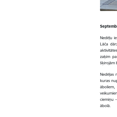
Septembra
Nedēļu ie
Lāča dārz
aktivitāt
zaķim pa 
šķirojām 
Nedēļas n
kuras nup
āboliem, 
veikumie
ciemiņu –
ābolā.