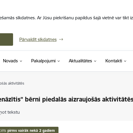
iešamās sīkdatnes. Ar Jūsu piekrišanu papildus šajā vietnē var tikt i
Pārvaldīt sīkdatnes
Novads
Pakalpojumi
Aktualitātes
Kontakti
ošās aktivitātēs
ienāzītis" bērni piedalās aizraujošās aktivitātē
ņot tekstu
cēts
pirms vairāk nekā 2 gadiem