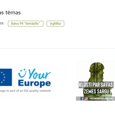
tas tēmas
es:
Balvu PII "Sienāzītis"
Izglītība