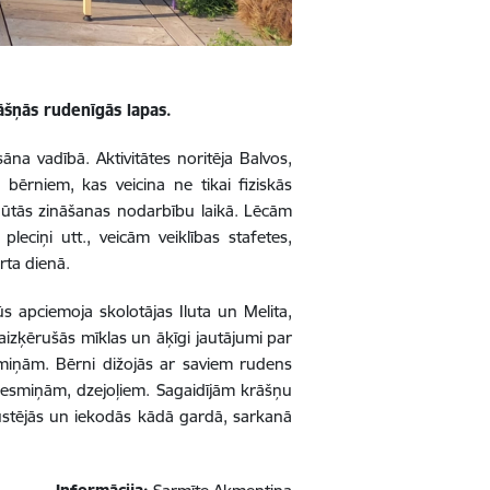
rāšņās rudenīgās lapas.
na vadībā. Aktivitātes noritēja Balvos,
 bērniem, kas veicina ne tikai fiziskās
egūtās zināšanas nodarbību laikā. Lēcām
eciņi utt., veicām veiklības stafetes,
rta dienā.
s apciemoja skolotājas Iluta un Melita,
 aizķērušās mīklas un āķīgi jautājumi par
esmiņām. Bērni dižojās ar saviem rudens
esmiņām, dzejoļiem. Sagaidījām krāšņu
ustējās un iekodās kādā gardā, sarkanā