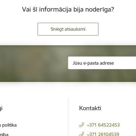
Vai šī informācija bija noderīga?
Sniegt atsauksmi
i
Kontakti
 politika
+371 64522453
+371 26104539
mība