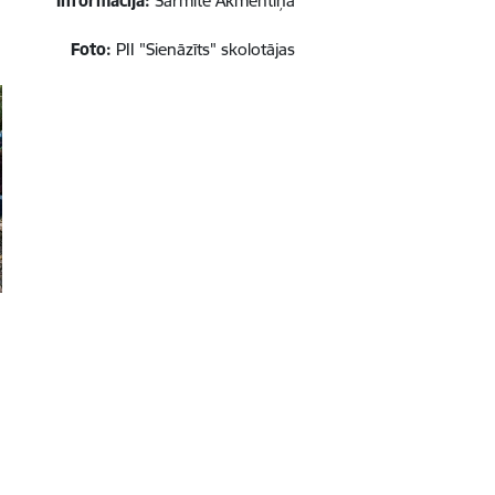
Informācija:
Sarmīte Akmentiņa
Foto:
PII "Sienāzīts" skolotājas