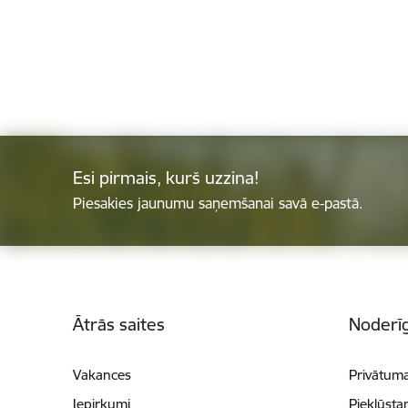
Esi pirmais, kurš uzzina!
Piesakies jaunumu saņemšanai savā e-pastā.
Kājene
Ātrās saites
Noderīg
Vakances
Privātuma
Iepirkumi
Piekļūsta