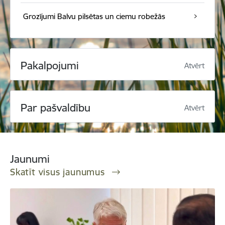
Grozījumi Balvu pilsētas un ciemu robežās
Pakalpojumi
Atvērt
Par pašvaldību
Atvērt
Jaunumi
Skatīt visus jaunumus