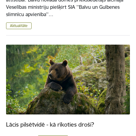
Veselības ministriju piešķirt SIA ''Balvu un Gulbenes
slimnīcu apvienība''…
Aktualitāte
Lācis pilsētvidē - kā rīkoties droši?