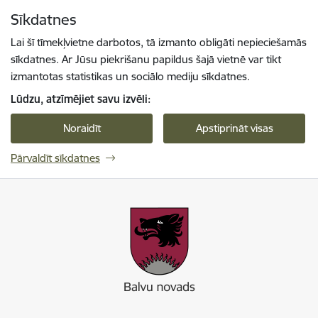
Pāriet uz lapas saturu
Sīkdatnes
Spied
lai meklētu
Enter
Lai šī tīmekļvietne darbotos, tā izmanto obligāti nepieciešamās
sīkdatnes. Ar Jūsu piekrišanu papildus šajā vietnē var tikt
izmantotas statistikas un sociālo mediju sīkdatnes.
Lūdzu, atzīmējiet savu izvēli:
Noraidīt
Apstiprināt visas
Pārvaldīt sīkdatnes
Balvu novada pašvaldība