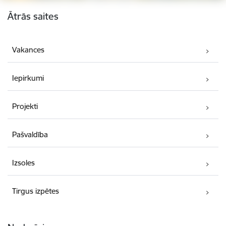
Kājene
Ātrās saites
Vakances
Iepirkumi
Projekti
Pašvaldība
Izsoles
Tirgus izpētes