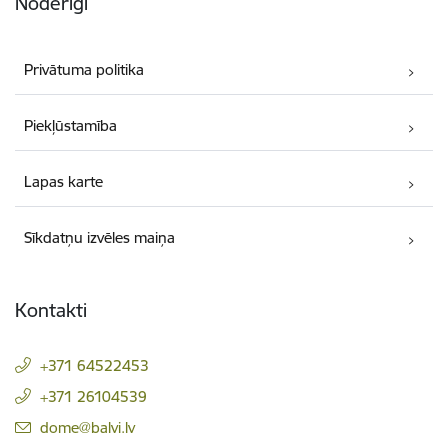
Noderīgi
Privātuma politika
Piekļūstamība
Lapas karte
Sīkdatņu izvēles maiņa
Kontakti
+371 64522453
+371 26104539
E-pasts:
dome@balvi.lv