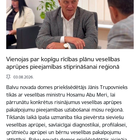
Vienojas par kopīgu rīcības plānu veselības
aprūpes pieejamības stiprināšanai reģionā
03.08.2026.
Balvu novada domes priekšsēdētājs Jānis Trupovnieks
tikās ar veselības ministru Hosamu Abu Meri, lai
pārrunātu konkrētus risinājumus veselības aprūpes
pakalpojumu pieejamības uzlabošanai mūsu reģionā.
Tikšanās laikā īpaša uzmanība tika pievērsta sieviešu
veselības aprūpei, savlaicīgai diagnostikai, profilaksei,
grūtnieču aprūpei un bērnu veselības pakalpojumu
attīstībai. Balvu novada domes priekšsēdētājs aicināja